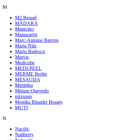
M
M2 Beauté
MÁDARA
Manicino
Manucurist
Marc-Antoine Barrois
Maria Nila
Mario Badescu
Marvis
Medicube
MEDI-PEEL
MERME Berlin
MESAUDA
Mimitika
Miriam Quevedo
mixsoon
Monika Blunder Beauty
MUTI
N
Nacific
Nailberry