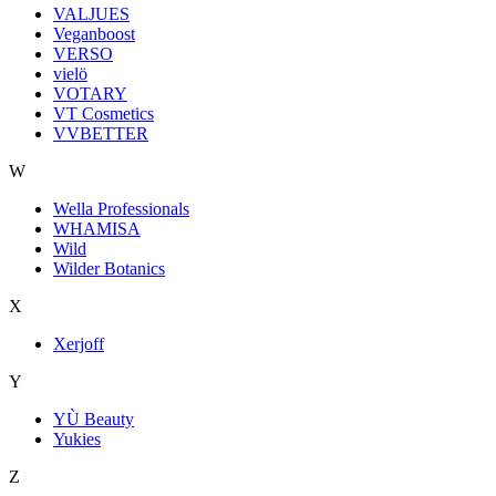
VALJUES
Veganboost
VERSO
vielö
VOTARY
VT Cosmetics
VVBETTER
W
Wella Professionals
WHAMISA
Wild
Wilder Botanics
X
Xerjoff
Y
YÙ Beauty
Yukies
Z