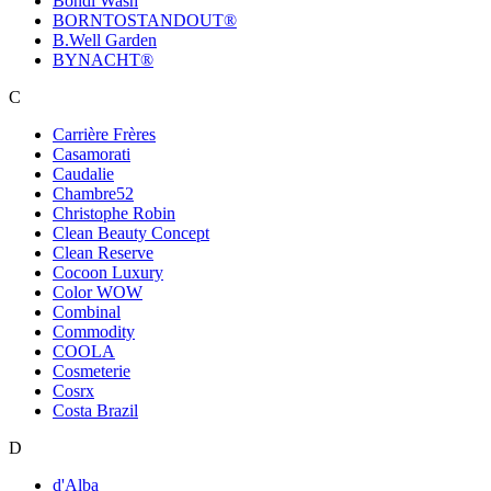
Bondi Wash
BORNTOSTANDOUT®
B.Well Garden
BYNACHT®
C
Carrière Frères
Casamorati
Caudalie
Chambre52
Christophe Robin
Clean Beauty Concept
Clean Reserve
Cocoon Luxury
Color WOW
Combinal
Commodity
COOLA
Cosmeterie
Cosrx
Costa Brazil
D
d'Alba