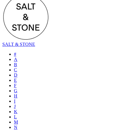
SALT & STONE
#
A
B
C
D
E
F
G
H
I
J
K
L
M
N