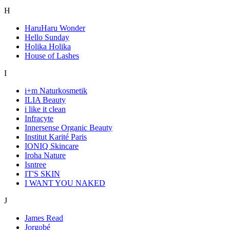
H
HaruHaru Wonder
Hello Sunday
Holika Holika
House of Lashes
I
i+m Naturkosmetik
ILIA Beauty
i like it clean
Infracyte
Innersense Organic Beauty
Institut Karité Paris
IONIQ Skincare
Iroha Nature
Isntree
IT'S SKIN
I WANT YOU NAKED
J
James Read
Jorgobé