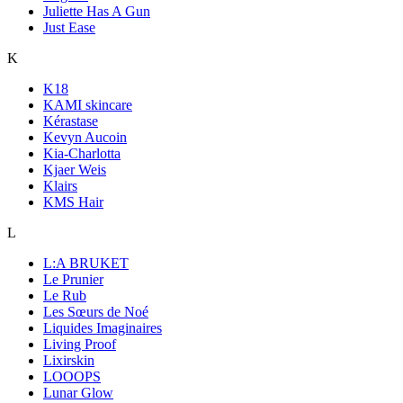
Juliette Has A Gun
Just Ease
K
K18
KAMI skincare
Kérastase
Kevyn Aucoin
Kia-Charlotta
Kjaer Weis
Klairs
KMS Hair
L
L:A BRUKET
Le Prunier
Le Rub
Les Sœurs de Noé
Liquides Imaginaires
Living Proof
Lixirskin
LOOOPS
Lunar Glow