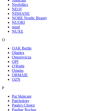
Natucain
Neofollics
NEQI
NISHANE
NOBE Nordic Beauty
NUORI
nuud
NUXE
O
OAK Berlin
Olaplex
Omorovicza
OPI
O'Right
Origins
ORMAIE
OZN
P
Pai Skincare
Patchology
Paula's Choice
Pauline Rochas