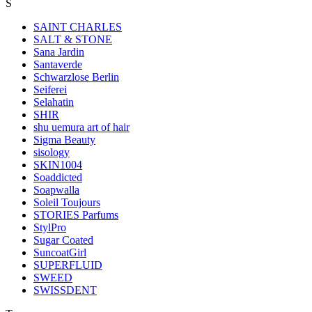
S
SAINT CHARLES
SALT & STONE
Sana Jardin
Santaverde
Schwarzlose Berlin
Seiferei
Selahatin
SHIR
shu uemura art of hair
Sigma Beauty
sisology
SKIN1004
Soaddicted
Soapwalla
Soleil Toujours
STORIES Parfums
StylPro
Sugar Coated
SuncoatGirl
SUPERFLUID
SWEED
SWISSDENT