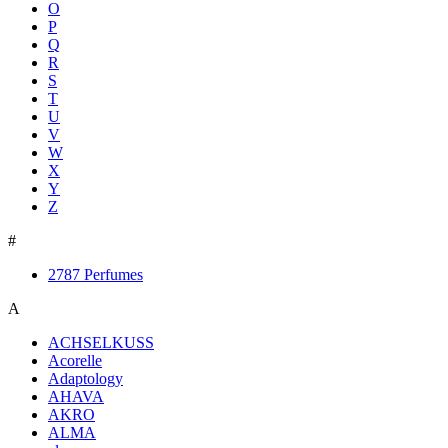
O
P
Q
R
S
T
U
V
W
X
Y
Z
#
2787 Perfumes
A
ACHSELKUSS
Acorelle
Adaptology
AHAVA
AKRO
ALMA