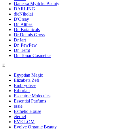
Danessa Myricks Beauty
DARLING
dieNikolai
D'Orsay
Dr. Althea
Dr. Botanicals
Dr Dennis Gross
Dr.Jart+
Dr. PawPaw
Dr. Temt
Dr. Tonar Cosmetics
E
Egyptian Magic
Elizabeta Zefi
Embryolisse
Erborian
Escentric Molecules
Essential Parfums
essie
Esthetic House
éternel
EVE LOM
Evolve Organic Beauty