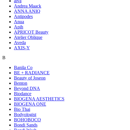
alva
Andrea Maack
ANNA ANIQ
Antipodes
Anua
Apih
APRICOT Beauty
Atelier Oblique
Aveda
AXIS-Y
B
Banila Co
BE + RADIANCE
Beauty of Joseon
Benton
Beyond DNA
Biodance
BIOGENA AESTHETICS
BIOGENA ONE
Bio Thai
Bodyologist
BOHOBOCO
Bondi Sands