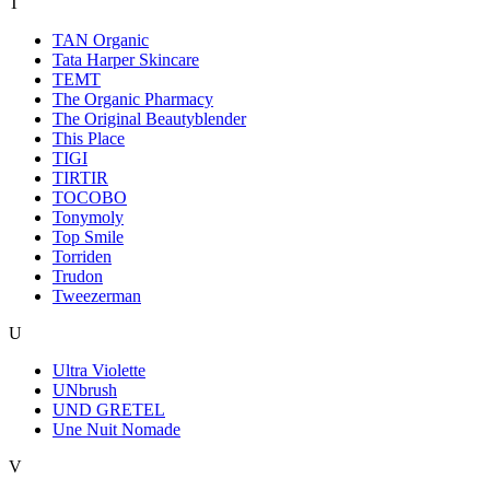
T
TAN Organic
Tata Harper Skincare
TEMT
The Organic Pharmacy
The Original Beautyblender
This Place
TIGI
TIRTIR
TOCOBO
Tonymoly
Top Smile
Torriden
Trudon
Tweezerman
U
Ultra Violette
UNbrush
UND GRETEL
Une Nuit Nomade
V