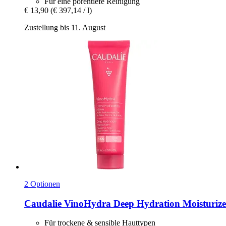
Für eine porentiefe Reinigung
€ 13,90
(€ 397,14 / l)
Zustellung bis 11. August
2 Optionen
Caudalie
VinoHydra Deep Hydration Moisturizer
Für trockene & sensible Hauttypen