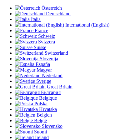
Österreich
Deutschland
Italia
International (English)
France
Schweiz
Svizzera
Suisse
Switzerland
Slovenija
España
Magyar
Nederland
Sverige
Great Britain
България
Belgique
Polska
Hrvatska
Belgien
België
Slovensko
Suomi
Ireland