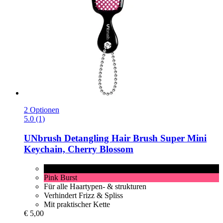
2 Optionen
5.0 (1)
UNbrush
Detangling Hair Brush Super Mini
Keychain, Cherry Blossom
Cherry Blossom
Pink Burst
Für alle Haartypen- & strukturen
Verhindert Frizz & Spliss
Mit praktischer Kette
€ 5,00