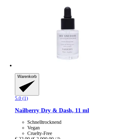
Warenkorb
5.0 (1)
Nailberry
Dry & Dash, 11 ml
Schnelltrocknend
Vegan
Cruelty-Free
€ 22,00
(€ 2.000,00 / l)