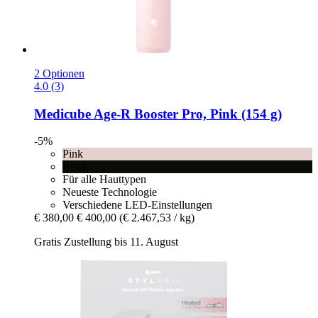
2 Optionen
4.0 (3)
Medicube
Age-​R Booster Pro, Pink (154 g)
-5%
Pink
Black
Für alle Hauttypen
Neueste Technologie
Verschiedene LED-Einstellungen
€ 380,00
€ 400,00
(€ 2.467,53 / kg)
Gratis Zustellung bis 11. August