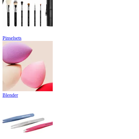
Pinselsets
Blender