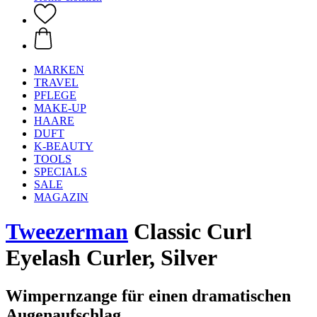
MARKEN
TRAVEL
PFLEGE
MAKE-UP
HAARE
DUFT
K-BEAUTY
TOOLS
SPECIALS
SALE
MAGAZIN
Tweezerman
Classic Curl
Eyelash Curler, Silver
Wimpernzange für einen dramatischen
Augenaufschlag