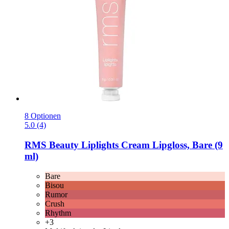
8 Optionen
5.0 (4)
RMS Beauty
Liplights Cream Lipgloss, Bare (9
ml)
Bare
Bisou
Rumor
Crush
Rhythm
+3