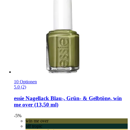
10 Optionen
5.0 (2)
essie
Nagellack Blau-​, Grün-​ & Gelbtöne, win
me over (13,50 ml)
-5%
win me over
off tropic