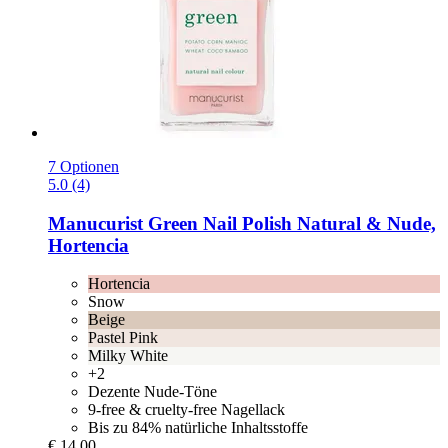
7 Optionen
5.0 (4)
Manucurist
Green Nail Polish Natural & Nude,
Hortencia
Hortencia
Snow
Beige
Pastel Pink
Milky White
+2
Dezente Nude-Töne
9-free & cruelty-free Nagellack
Bis zu 84% natürliche Inhaltsstoffe
€ 14,00