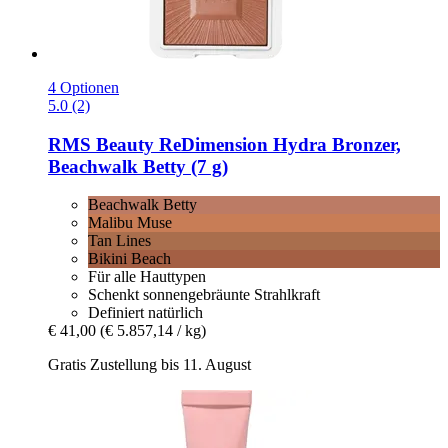
4 Optionen
5.0 (2)
RMS Beauty
ReDimension Hydra Bronzer,
Beachwalk Betty (7 g)
Beachwalk Betty
Malibu Muse
Tan Lines
Bikini Beach
Für alle Hauttypen
Schenkt sonnengebräunte Strahlkraft
Definiert natürlich
€ 41,00
(€ 5.857,14 / kg)
Gratis Zustellung bis 11. August