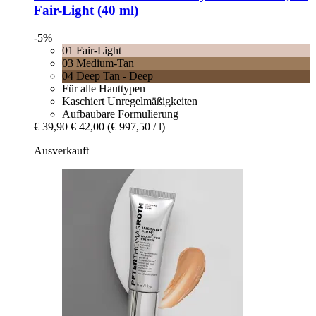
Fair-​Light (40 ml)
-5%
01 Fair-Light
03 Medium-Tan
04 Deep Tan - Deep
Für alle Hauttypen
Kaschiert Unregelmäßigkeiten
Aufbaubare Formulierung
€ 39,90
€ 42,00
(€ 997,50 / l)
Ausverkauft