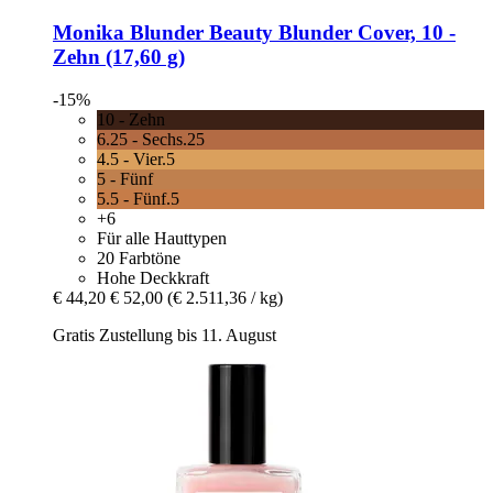
Monika Blunder Beauty
Blunder Cover, 10 -​
Zehn (17,60 g)
-15%
10 - Zehn
6.25 - Sechs.25
4.5 - Vier.5
5 - Fünf
5.5 - Fünf.5
+6
Für alle Hauttypen
20 Farbtöne
Hohe Deckkraft
€ 44,20
€ 52,00
(€ 2.511,36 / kg)
Gratis Zustellung bis 11. August