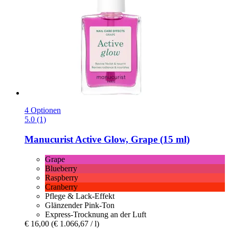
4 Optionen
5.0 (1)
Manucurist
Active Glow, Grape (15 ml)
Grape
Blueberry
Raspberry
Cranberry
Pflege & Lack-Effekt
Glänzender Pink-Ton
Express-Trocknung an der Luft
€ 16,00
(€ 1.066,67 / l)