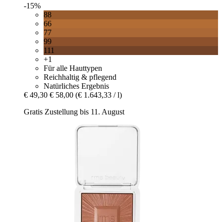
-15%
88
66
77
99
111
+1
Für alle Hauttypen
Reichhaltig & pflegend
Natürliches Ergebnis
€ 49,30
€ 58,00
(€ 1.643,33 / l)
Gratis Zustellung bis 11. August