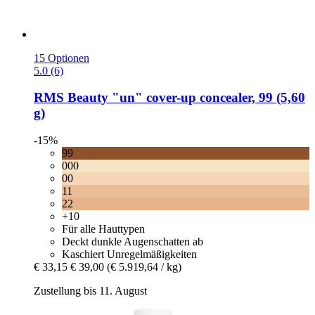
15 Optionen
5.0 (6)
RMS Beauty
"un" cover-​up concealer, 99 (5,60
g)
-15%
99
000
00
11
22
+10
Für alle Hauttypen
Deckt dunkle Augenschatten ab
Kaschiert Unregelmäßigkeiten
€ 33,15
€ 39,00
(€ 5.919,64 / kg)
Zustellung bis 11. August