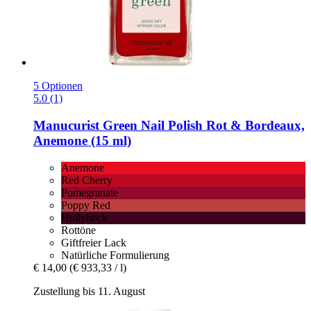
5 Optionen
5.0 (1)
Manucurist
Green Nail Polish Rot & Bordeaux,
Anemone (15 ml)
Anemone
Red Cherry
Pomegranate
Poppy Red
Hollyhock
Rottöne
Giftfreier Lack
Natürliche Formulierung
€ 14,00
(€ 933,33 / l)
Zustellung bis 11. August