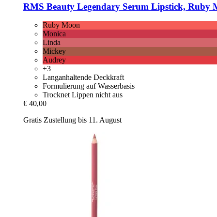
RMS Beauty
Legendary Serum Lipstick, Ruby
Ruby Moon
Monica
Linda
Mickey
Audrey
+3
Langanhaltende Deckkraft
Formulierung auf Wasserbasis
Trocknet Lippen nicht aus
€ 40,00
Gratis Zustellung bis 11. August