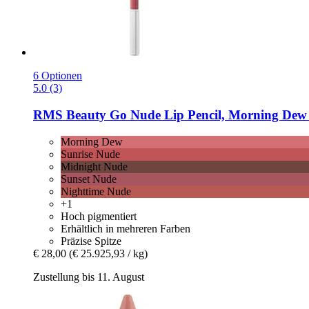
6 Optionen
5.0 (3)
RMS Beauty
Go Nude Lip Pencil, Morning Dew 
Morning Dew
Sunrise Nude
Midnight Nude
Sunset Nude
Nighttime Nude
+1
Hoch pigmentiert
Erhältlich in mehreren Farben
Präzise Spitze
€ 28,00
(€ 25.925,93 / kg)
Zustellung bis 11. August