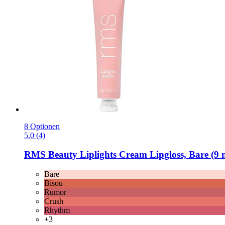
8 Optionen
5.0 (4)
RMS Beauty
Liplights Cream Lipgloss, Bare (9 
Bare
Bisou
Rumor
Crush
Rhythm
+3