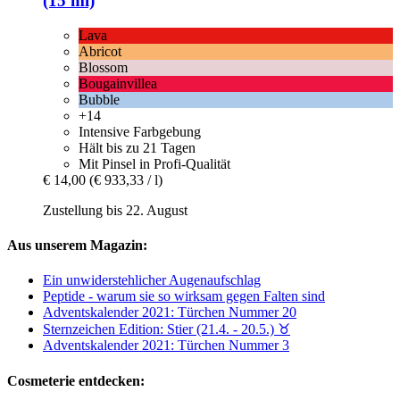
(15 ml)
Lava
Abricot
Blossom
Bougainvillea
Bubble
+14
Intensive Farbgebung
Hält bis zu 21 Tagen
Mit Pinsel in Profi-Qualität
€ 14,00
(€ 933,33 / l)
Zustellung bis 22. August
Aus unserem Magazin:
Ein unwiderstehlicher Augenaufschlag
Peptide - warum sie so wirksam gegen Falten sind
Adventskalender 2021: Türchen Nummer 20
Sternzeichen Edition: Stier (21.4. - 20.5.) ♉︎
Adventskalender 2021: Türchen Nummer 3
Cosmeterie entdecken: