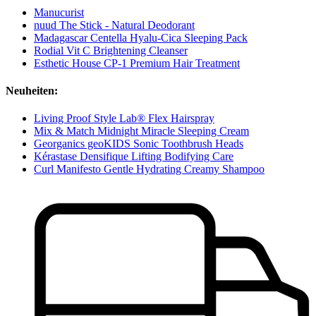
Manucurist
nuud The Stick - Natural Deodorant
Madagascar Centella Hyalu-Cica Sleeping Pack
Rodial Vit C Brightening Cleanser
Esthetic House CP-1 Premium Hair Treatment
Neuheiten:
Living Proof Style Lab® Flex Hairspray
Mix & Match Midnight Miracle Sleeping Cream
Georganics geoKIDS Sonic Toothbrush Heads
Kérastase Densifique Lifting Bodifying Care
Curl Manifesto Gentle Hydrating Creamy Shampoo