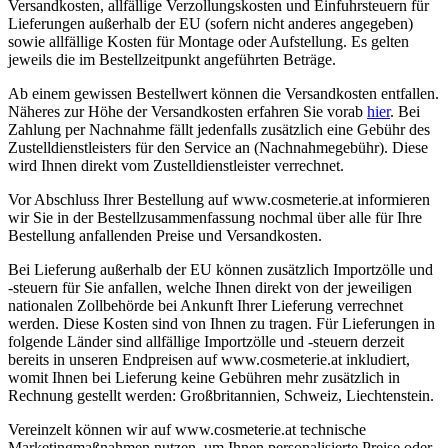
Versandkosten, allfällige Verzollungskosten und Einfuhrsteuern für
Lieferungen außerhalb der EU (sofern nicht anderes angegeben)
sowie allfällige Kosten für Montage oder Aufstellung. Es gelten
jeweils die im Bestellzeitpunkt angeführten Beträge.
Ab einem gewissen Bestellwert können die Versandkosten entfallen.
Näheres zur Höhe der Versandkosten erfahren Sie vorab
hier
. Bei
Zahlung per Nachnahme fällt jedenfalls zusätzlich eine Gebühr des
Zustelldienstleisters für den Service an (Nachnahmegebühr). Diese
wird Ihnen direkt vom Zustelldienstleister verrechnet.
Vor Abschluss Ihrer Bestellung auf www.cosmeterie.at informieren
wir Sie in der Bestellzusammenfassung nochmal über alle für Ihre
Bestellung anfallenden Preise und Versandkosten.
Bei Lieferung außerhalb der EU können zusätzlich Importzölle und
-steuern für Sie anfallen, welche Ihnen direkt von der jeweiligen
nationalen Zollbehörde bei Ankunft Ihrer Lieferung verrechnet
werden. Diese Kosten sind von Ihnen zu tragen. Für Lieferungen in
folgende Länder sind allfällige Importzölle und -steuern derzeit
bereits in unseren Endpreisen auf www.cosmeterie.at inkludiert,
womit Ihnen bei Lieferung keine Gebühren mehr zusätzlich in
Rechnung gestellt werden: Großbritannien, Schweiz, Liechtenstein.
Vereinzelt können wir auf www.cosmeterie.at technische
Marketingmaßnahmen nutzen, um Ihnen personalisierte Preise oder