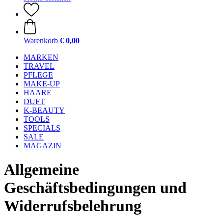
Warenkorb
€ 0,00
MARKEN
TRAVEL
PFLEGE
MAKE-UP
HAARE
DUFT
K-BEAUTY
TOOLS
SPECIALS
SALE
MAGAZIN
Allgemeine
Geschäftsbedingungen und
Widerrufsbelehrung