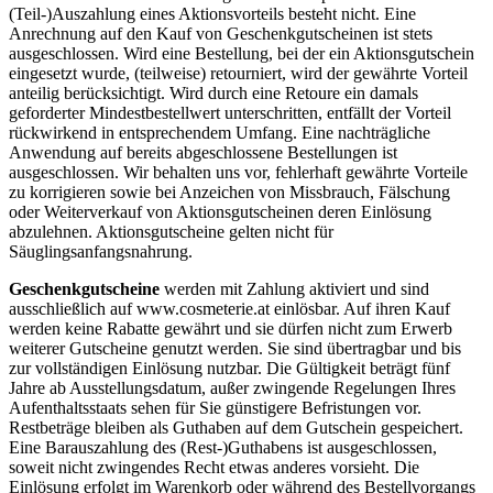
(Teil-)Auszahlung eines Aktionsvorteils besteht nicht. Eine
Anrechnung auf den Kauf von Geschenkgutscheinen ist stets
ausgeschlossen. Wird eine Bestellung, bei der ein Aktionsgutschein
eingesetzt wurde, (teilweise) retourniert, wird der gewährte Vorteil
anteilig berücksichtigt. Wird durch eine Retoure ein damals
geforderter Mindestbestellwert unterschritten, entfällt der Vorteil
rückwirkend in entsprechendem Umfang. Eine nachträgliche
Anwendung auf bereits abgeschlossene Bestellungen ist
ausgeschlossen. Wir behalten uns vor, fehlerhaft gewährte Vorteile
zu korrigieren sowie bei Anzeichen von Missbrauch, Fälschung
oder Weiterverkauf von Aktionsgutscheinen deren Einlösung
abzulehnen. Aktionsgutscheine gelten nicht für
Säuglingsanfangsnahrung.
Geschenkgutscheine
werden mit Zahlung aktiviert und sind
ausschließlich auf www.cosmeterie.at einlösbar. Auf ihren Kauf
werden keine Rabatte gewährt und sie dürfen nicht zum Erwerb
weiterer Gutscheine genutzt werden. Sie sind übertragbar und bis
zur vollständigen Einlösung nutzbar. Die Gültigkeit beträgt fünf
Jahre ab Ausstellungsdatum, außer zwingende Regelungen Ihres
Aufenthaltsstaats sehen für Sie günstigere Befristungen vor.
Restbeträge bleiben als Guthaben auf dem Gutschein gespeichert.
Eine Barauszahlung des (Rest-)Guthabens ist ausgeschlossen,
soweit nicht zwingendes Recht etwas anderes vorsieht. Die
Einlösung erfolgt im Warenkorb oder während des Bestellvorgangs