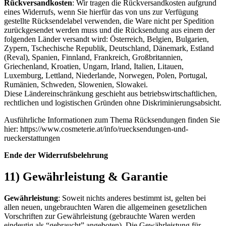
Rückversandkosten
: Wir tragen die Rückversandkosten aufgrund
eines Widerrufs, wenn Sie hierfür das von uns zur Verfügung
gestellte Rücksendelabel verwenden, die Ware nicht per Spedition
zurückgesendet werden muss und die Rücksendung aus einem der
folgenden Länder versandt wird: Österreich, Belgien, Bulgarien,
Zypern, Tschechische Republik, Deutschland, Dänemark, Estland
(Reval), Spanien, Finnland, Frankreich, Großbritannien,
Griechenland, Kroatien, Ungarn, Irland, Italien, Litauen,
Luxemburg, Lettland, Niederlande, Norwegen, Polen, Portugal,
Rumänien, Schweden, Slowenien, Slowakei.
Diese Ländereinschränkung geschieht aus betriebswirtschaftlichen,
rechtlichen und logistischen Gründen ohne Diskriminierungsabsicht.
Ausführliche Informationen zum Thema Rücksendungen finden Sie
hier: https://www.cosmeterie.at/info/ruecksendungen-und-
rueckerstattungen
Ende der Widerrufsbelehrung
11) Gewährleistung & Garantie
Gewährleistung
: Soweit nichts anderes bestimmt ist, gelten bei
allen neuen, ungebrauchten Waren die allgemeinen gesetzlichen
Vorschriften zur Gewährleistung (gebrauchte Waren werden
eindeutig als “gebraucht” angeboten). Die Gewährleistung für