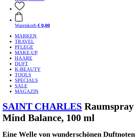
Warenkorb
€ 0,00
MARKEN
TRAVEL
PFLEGE
MAKE-UP
HAARE
DUFT
K-BEAUTY
TOOLS
SPECIALS
SALE
MAGAZIN
SAINT CHARLES
Raumspray
Mind Balance, 100 ml
Eine Welle von wunderschönen Duftnoten