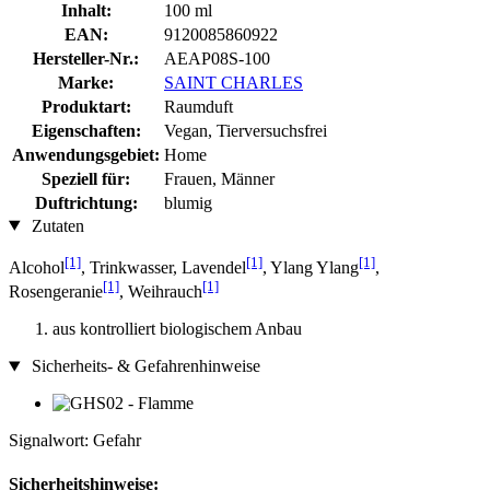
Inhalt:
100 ml
EAN:
9120085860922
Hersteller-Nr.:
AEAP08S-100
Marke:
SAINT CHARLES
Produktart:
Raumduft
Eigenschaften:
Vegan, Tierversuchsfrei
Anwendungsgebiet:
Home
Speziell für:
Frauen, Männer
Duftrichtung:
blumig
Zutaten
[1]
[1]
[1]
Alcohol
, Trinkwasser, Lavendel
, Ylang Ylang
,
[1]
[1]
Rosengeranie
, Weihrauch
aus kontrolliert biologischem Anbau
Sicherheits- & Gefahrenhinweise
Signalwort: Gefahr
Sicherheitshinweise: