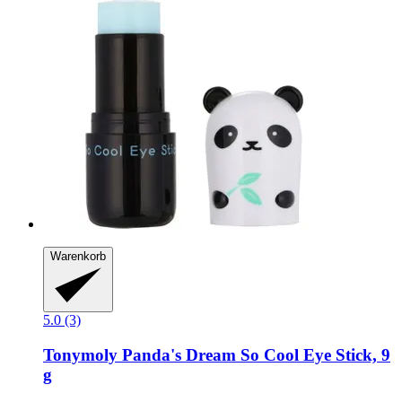
Warenkorb
5.0 (3)
Tonymoly
Panda's Dream So Cool Eye Stick, 9
g