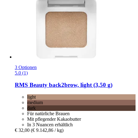
3 Optionen
5.0 (1)
RMS Beauty
back2brow, light (3,50 g)
light
medium
dark
Für natürliche Brauen
Mit pflegender Kakaobutter
In 3 Nuancen erhältlich
€ 32,00
(€ 9.142,86 / kg)