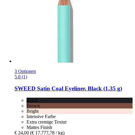
3 Optionen
5.0 (1)
SWEED
Satin Coal Eyeliner, Black (1,35 g)
Black
Brown
Bright
Intensive Farbe
Extra cremige Textur
Mattes Finish
€ 24,00
(€ 17.777,78 / kg)