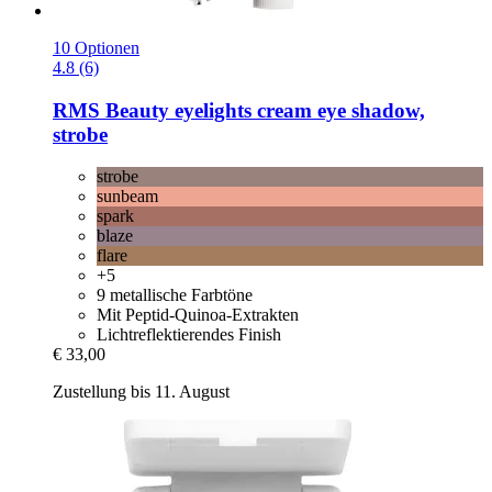
10 Optionen
4.8 (6)
RMS Beauty
eyelights cream eye shadow,
strobe
strobe
sunbeam
spark
blaze
flare
+5
9 metallische Farbtöne
Mit Peptid-Quinoa-Extrakten
Lichtreflektierendes Finish
€ 33,00
Zustellung bis 11. August