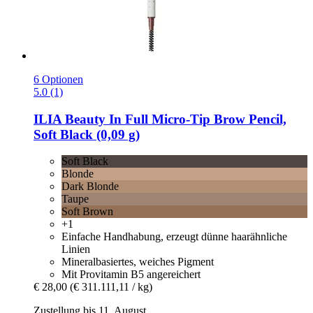
6 Optionen
5.0 (1)
ILIA Beauty
In Full Micro-​Tip Brow Pencil,
Soft Black (0,09 g)
Soft Black
Blonde
Dark Blonde
Taupe
Soft Brown
+1
Einfache Handhabung, erzeugt dünne haarähnliche
Linien
Mineralbasiertes, weiches Pigment
Mit Provitamin B5 angereichert
€ 28,00
(€ 311.111,11 / kg)
Zustellung bis 11. August