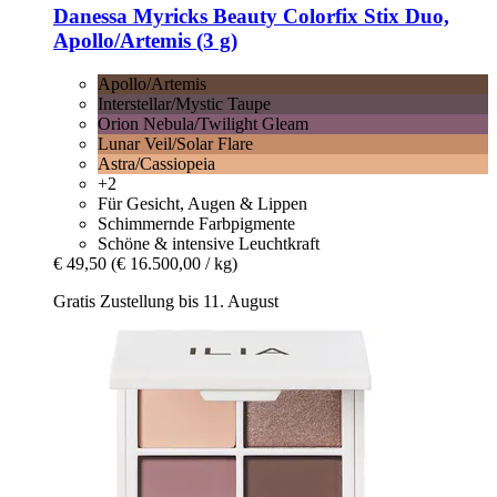
Danessa Myricks Beauty
Colorfix Stix Duo,
Apollo/Artemis (3 g)
Apollo/Artemis
Interstellar/Mystic Taupe
Orion Nebula/Twilight Gleam
Lunar Veil/Solar Flare
Astra/Cassiopeia
+2
Für Gesicht, Augen & Lippen
Schimmernde Farbpigmente
Schöne & intensive Leuchtkraft
€ 49,50
(€ 16.500,00 / kg)
Gratis Zustellung bis 11. August