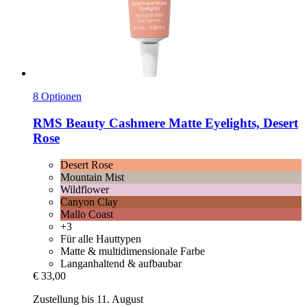
8 Optionen
RMS Beauty
Cashmere Matte Eyelights, Desert
Rose
Desert Rose
Mountain Mist
Wildflower
Canyon Clay
Mallo Coast
+3
Für alle Hauttypen
Matte & multidimensionale Farbe
Langanhaltend & aufbaubar
€ 33,00
Zustellung bis 11. August