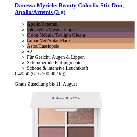
Danessa Myricks Beauty
Colorfix Stix Duo,
Apollo/Artemis (3 g)
Apollo/Artemis
Interstellar/Mystic Taupe
Orion Nebula/Twilight Gleam
Lunar Veil/Solar Flare
Astra/Cassiopeia
+2
Für Gesicht, Augen & Lippen
Schimmernde Farbpigmente
Schöne & intensive Leuchtkraft
€ 49,50
(€ 16.500,00 / kg)
Gratis Zustellung bis 11. August