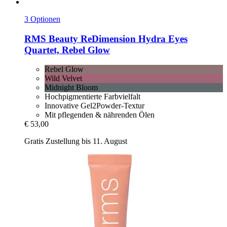
3 Optionen
RMS Beauty
ReDimension Hydra Eyes
Quartet, Rebel Glow
Rebel Glow
Wild Velvet
Midnight Bloom
Hochpigmentierte Farbvielfalt
Innovative Gel2Powder-Textur
Mit pflegenden & nährenden Ölen
€ 53,00
Gratis Zustellung bis 11. August