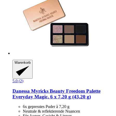
Warenkorb
5.0 (2)
Danessa Myricks Beauty
Freedom Palette
Everyday Magic, 6 x 7,20 g (43,20 g)
6x gepresstes Puder à 7,20 g
Neutrale & reflektierende Nuancen
Für Augen, Gesicht & Lippen