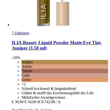
7 Optionen
ILIA Beauty
Liquid Powder Matte Eye Tint,
Juniper (3,50 ml)
-10%
Juniper
Adobe
Tannin
Cork
Ochre
+2
Schnell trocknend & langanhaltend
Glättet & strafft das Erscheinungsbild des Lids
Mehrfacher Awardgewinner
€ 30,60
€ 34,00
(€ 8.742,86 / l)