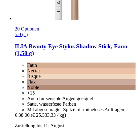
20 Optionen
5.0 (1)
ILIA Beauty
Eye Stylus Shadow Stick, Faun
(1,50 g)
Faun
Nectar
Bisque
Flax
Noble
+15
Auch für sensible Augen geeignet
Satte, wasserfeste Farben
Mit abgeschrägter Spitze für müheloses Auftragen
€ 38,00
(€ 25.333,33 / kg)
Zustellung bis 11. August