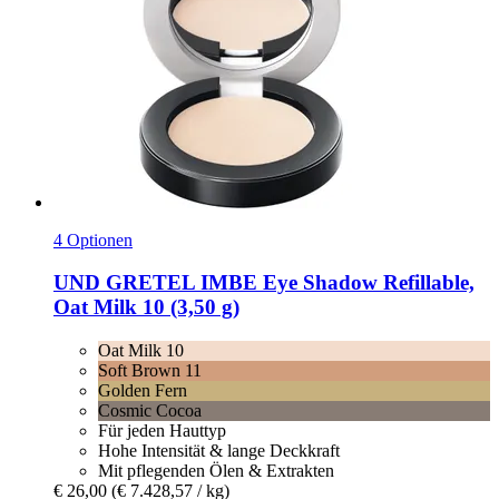
4 Optionen
UND GRETEL
IMBE Eye Shadow Refillable,
Oat Milk 10 (3,50 g)
Oat Milk 10
Soft Brown 11
Golden Fern
Cosmic Cocoa
Für jeden Hauttyp
Hohe Intensität & lange Deckkraft
Mit pflegenden Ölen & Extrakten
€ 26,00
(€ 7.428,57 / kg)