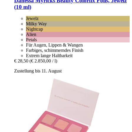
Danessa Myricks Beauty
Colorfix Foils, Jewelz
(10 ml)
Jewelz
Milky Way
Nightcap
Alien
Petals
Für Augen, Lippen & Wangen
Farbiges, schimmerndes Finish
Extrem lange Haltbarkeit
€ 28,50
(€ 2.850,00 / l)
Zustellung bis 11. August