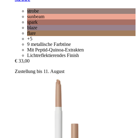
strobe
sunbeam
spark
blaze
flare
+5
9 metallische Farbtöne
Mit Peptid-Quinoa-Extrakten
Lichtreflektierendes Finish
€ 33,00
Zustellung bis 11. August