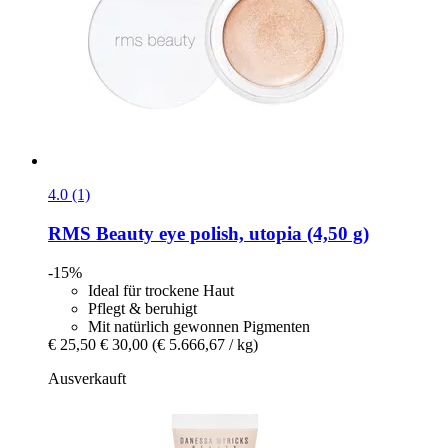
4.0 (1)
RMS Beauty
eye polish, utopia (4,50 g)
-15%
Ideal für trockene Haut
Pflegt & beruhigt
Mit natürlich gewonnen Pigmenten
€ 25,50
€ 30,00
(€ 5.666,67 / kg)
Ausverkauft