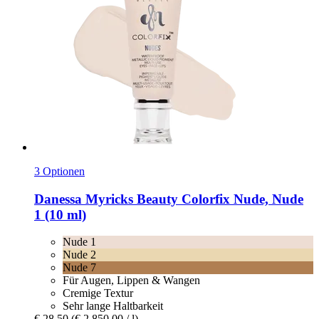
3 Optionen
Danessa Myricks Beauty
Colorfix Nude, Nude
1 (10 ml)
Nude 1
Nude 2
Nude 7
Für Augen, Lippen & Wangen
Cremige Textur
Sehr lange Haltbarkeit
€ 28,50
(€ 2.850,00 / l)