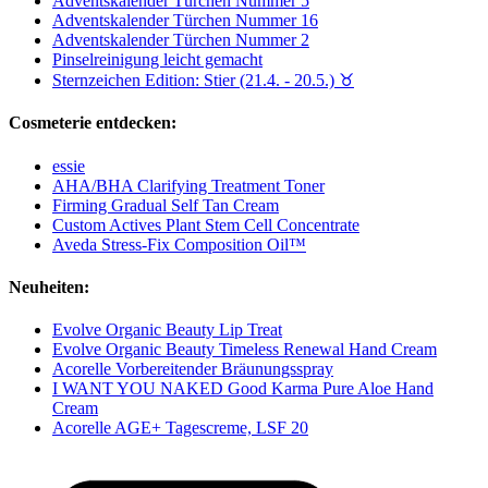
Adventskalender Türchen Nummer 5
Adventskalender Türchen Nummer 16
Adventskalender Türchen Nummer 2
Pinselreinigung leicht gemacht
Sternzeichen Edition: Stier (21.4. - 20.5.) ♉︎
Cosmeterie entdecken:
essie
AHA/BHA Clarifying Treatment Toner
Firming Gradual Self Tan Cream
Custom Actives Plant Stem Cell Concentrate
Aveda Stress-Fix Composition Oil™
Neuheiten:
Evolve Organic Beauty Lip Treat
Evolve Organic Beauty Timeless Renewal Hand Cream
Acorelle Vorbereitender Bräunungsspray
I WANT YOU NAKED Good Karma Pure Aloe Hand
Cream
Acorelle AGE+ Tagescreme, LSF 20