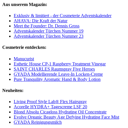
Aus unserem Magazin:
Exklusiv & limitiert - der Cosmeterie Adventskalender
AHAVA: Die Kraft der Natur
Meet the Founder: Dr. Dennis Gross
Adventskalender Türchen Nummer 19
Adventskalender Türchen Nummer 23
Cosmeterie entdecken:
Manucurist
Esthetic House CP-1 Raspberry Treatment Vinegar
SAINT CHARLES Raumspray Five Heroes
GYADA Modellierende Leave-In Locken-Creme
Pure Tranquility Aromatic Hand & Body Lotion
Neuheiten:
Living Proof Style Lab® Flex Hairspray
Acorelle HYDRA+ Tagescreme LSF 20
Blond Absolu Cicagloss Hydrating Oil Concentrate
Evolve Organic Beauty Age Defying Hydrating Face Mist
GYADA Reinigungsmilch