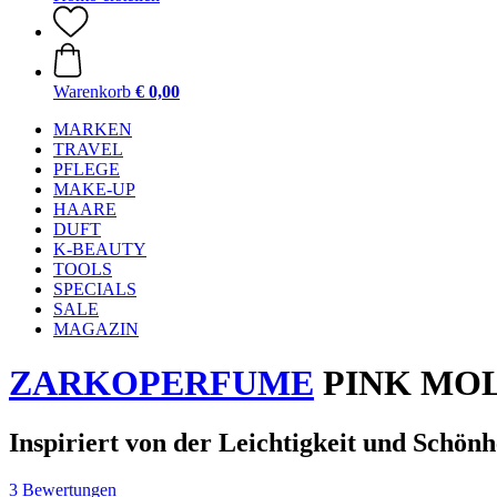
Warenkorb
€ 0,00
MARKEN
TRAVEL
PFLEGE
MAKE-UP
HAARE
DUFT
K-BEAUTY
TOOLS
SPECIALS
SALE
MAGAZIN
ZARKOPERFUME
PINK MOLE
Inspiriert von der Leichtigkeit und Schön
3 Bewertungen