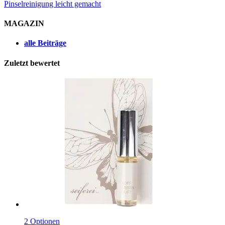
Pinselreinigung leicht gemacht
MAGAZIN
alle Beiträge
Zuletzt bewertet
2 Optionen