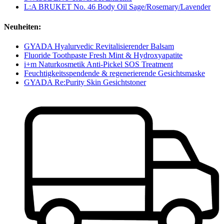
L:A BRUKET No. 46 Body Oil Sage/Rosemary/Lavender
Neuheiten:
GYADA Hyalurvedic Revitalisierender Balsam
Fluoride Toothpaste Fresh Mint & Hydroxyapatite
i+m Naturkosmetik Anti-Pickel SOS Treatment
Feuchtigkeitsspendende & regenerierende Gesichtsmaske
GYADA Re:Purity Skin Gesichtstoner