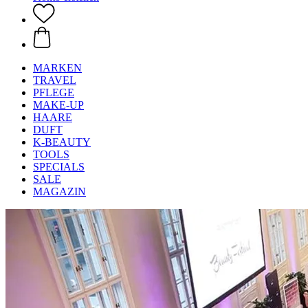
MARKEN
TRAVEL
PFLEGE
MAKE-UP
HAARE
DUFT
K-BEAUTY
TOOLS
SPECIALS
SALE
MAGAZIN