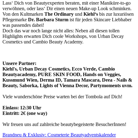
Lass‘ Dich von Beautyexperten beraten, mit einer Maniküre-to-go
verwöhnen, oder lass‘ Dir einen neuen Make-up Look schminken.
Von den Kultmarken
The Ordinary
und
Kiehl‘s
bis zur luxuriösen
Pflegemarke
Dr. Barbara Sturm
ist für jeden Skincare Liebhaber
was passendes dabei!
Doch das war noch lange nicht alles: Neben all diesen tollen
Highlights erwarten Dich coole Workshops, von Urban Decay
Cosmetics und Cambio Beauty Academy.
Unsere Partner:
Kiehl's, Urban Decay Cosmetics, Ecco Verde, Cambio
Beautyacademy, PURE SKIN FOOD, Hands on Veggies,
Kussmund Wien, Derma ID, Tamara Mascara, Deea - Nails &
Beauty, Saborka, Lights of Vienna Decor, Partymoments uvm.
Viele wunderschöne Preise warten bei der Tombola auf Dich!
Einlass: 12:30 Uhr
Eintritt: 2€ (one way)
Wir freuen uns auf zahlreiche beautybegeisterte BesucherInnen!
Brandneu & Exklusiv: Cosmeterie Beautyadventskalender