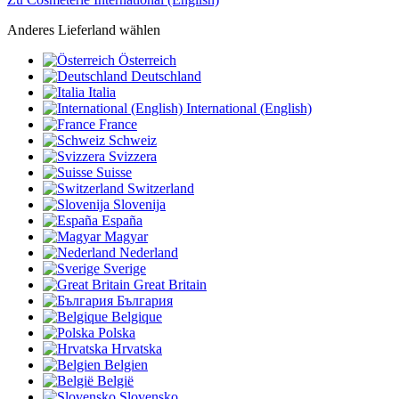
Anderes Lieferland wählen
Österreich
Deutschland
Italia
International (English)
France
Schweiz
Svizzera
Suisse
Switzerland
Slovenija
España
Magyar
Nederland
Sverige
Great Britain
България
Belgique
Polska
Hrvatska
Belgien
België
Slovensko