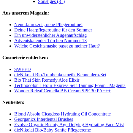
Sonstiges (31)
Aus unserem Magazin:
Neue Jahreszeit, neue Pflegeroutine!
Deine Haarpflegeroutine für den Sommer
Ein unwiderstehlicher Augenaufschlag
Adventskalender Türchen Nummer 13
Welche Gesichtsmaske passt zu meiner Haut?
Cosmeterie entdecken:
SWEED
dieNikolai Bio-Traubenkosmetik Kennenlern-Set
Bio Thai Skin Remedy Aloe Elixir
Technocolor 1 Hour Express Self Tanning Foam - Magenta
Wonder Releaf Centella BB Cream SPF 30 PA+++
Neuheiten:
Blond Absolu Cicagloss Hydrating Oil Concentrate
Georganics Interdental Brushes
Evolve Organic Beauty Age Defying Hydrating Face Mist
dieNikolai Bio-Baby Sanfte Pflegecreme