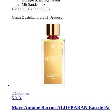
Holzige & ledrige Noten
Mit Sandelholz
€ 200,00
(€ 2.000,00 / l)
Gratis Zustellung bis 11. August
2 Optionen
5.0 (3)
Marc-Antoine Barrois
ALDEBARAN Eau de Par