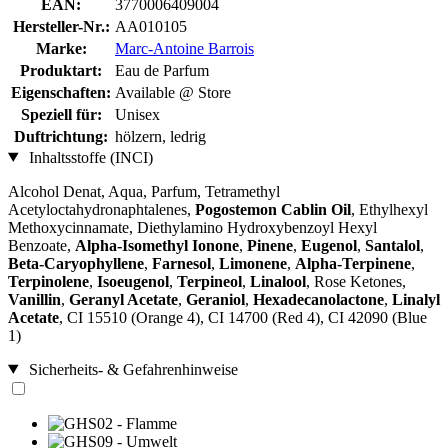
EAN:
3770006409004
Hersteller-Nr.:
AA010105
Marke:
Marc-Antoine Barrois
Produktart:
Eau de Parfum
Eigenschaften:
Available @ Store
Speziell für:
Unisex
Duftrichtung:
hölzern, ledrig
Inhaltsstoffe (INCI)
Alcohol Denat, Aqua, Parfum, Tetramethyl
Acetyloctahydronaphtalenes,
Pogostemon Cablin Oil
, Ethylhexyl
Methoxycinnamate, Diethylamino Hydroxybenzoyl Hexyl
Benzoate,
Alpha-Isomethyl Ionone
,
Pinene
,
Eugenol
,
Santalol
,
Beta-Caryophyllene
,
Farnesol
,
Limonene
,
Alpha-Terpinene
,
Terpinolene
,
Isoeugenol
,
Terpineol
,
Linalool
, Rose Ketones,
Vanillin
,
Geranyl Acetate
,
Geraniol
,
Hexadecanolactone
,
Linalyl
Acetate
, CI 15510 (Orange 4), CI 14700 (Red 4), CI 42090 (Blue
1)
Sicherheits- & Gefahrenhinweise