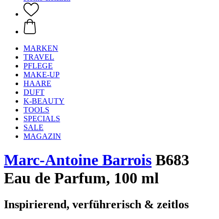
MARKEN
TRAVEL
PFLEGE
MAKE-UP
HAARE
DUFT
K-BEAUTY
TOOLS
SPECIALS
SALE
MAGAZIN
Marc-Antoine Barrois
B683
Eau de Parfum, 100 ml
Inspirierend, verführerisch & zeitlos