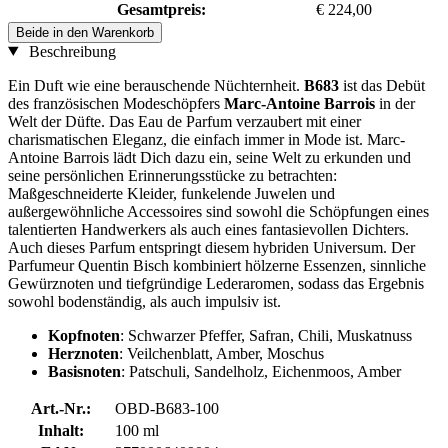
Gesamtpreis:
€ 224,00
Beide in den Warenkorb
Beschreibung
Ein Duft wie eine berauschende Nüchternheit.
B683
ist das Debüt
des französischen Modeschöpfers
Marc-Antoine Barrois
in der
Welt der Düfte. Das Eau de Parfum verzaubert mit einer
charismatischen Eleganz, die einfach immer in Mode ist. Marc-
Antoine Barrois lädt Dich dazu ein, seine Welt zu erkunden und
seine persönlichen Erinnerungsstücke zu betrachten:
Maßgeschneiderte Kleider, funkelende Juwelen und
außergewöhnliche Accessoires sind sowohl die Schöpfungen eines
talentierten Handwerkers als auch eines fantasievollen Dichters.
Auch dieses Parfum entspringt diesem hybriden Universum. Der
Parfumeur Quentin Bisch kombiniert hölzerne Essenzen, sinnliche
Gewürznoten und tiefgründige Lederaromen, sodass das Ergebnis
sowohl bodenständig, als auch impulsiv ist.
Kopfnoten
: Schwarzer Pfeffer, Safran, Chili, Muskatnuss
Herznoten
: Veilchenblatt, Amber, Moschus
Basisnoten
: Patschuli, Sandelholz, Eichenmoos, Amber
Art.-Nr.:
OBD-B683-100
Inhalt:
100 ml