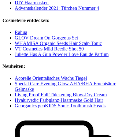
DIY Haarmasken
Adventskalender 2021: Türchen Nummer 4
Cosmeterie entdecken:
Rahua
GLOV Dream On Gorgeous Set
WHAMISA Organic Seeds Hair Scalp Tonic
VT Cosmetics Mild Reedle Shot 50
Juliette Has A Gun Powder Love Eau de Parfum
Neuheiten:
Acorelle Orientalisches Wachs Tiegel
Special Care Evening Glow AHA/BHA Fruchtsäure
Gelmaske
Living Proof Full Thickening Blow-Dry Cream
Hyalurvedic Farbglanz-Haarmaske Gold Hair
Georganics geoKIDS Sonic Toothbrush Heads