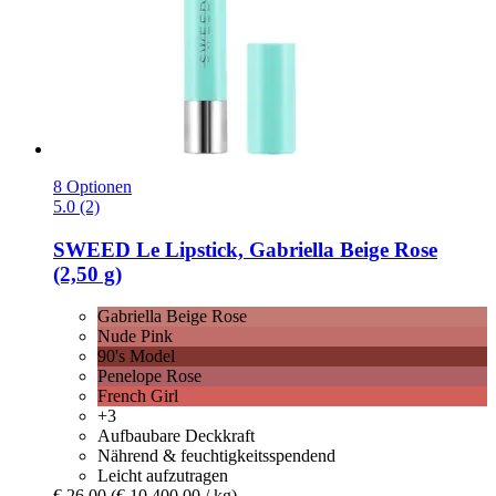
8 Optionen
5.0 (2)
SWEED
Le Lipstick, Gabriella Beige Rose
(2,50 g)
Gabriella Beige Rose
Nude Pink
90's Model
Penelope Rose
French Girl
+3
Aufbaubare Deckkraft
Nährend & feuchtigkeitsspendend
Leicht aufzutragen
€ 26,00
(€ 10.400,00 / kg)