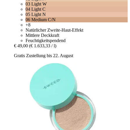
03 Light W
04 Light C
05 Light N
06 Medium C/N
+8
Natürlicher Zweite-Haut-Effekt
Mittlere Deckkraft
Feuchtigkeitspendend
€ 49,00
(€ 1.633,33 / l)
Gratis Zustellung bis 22. August