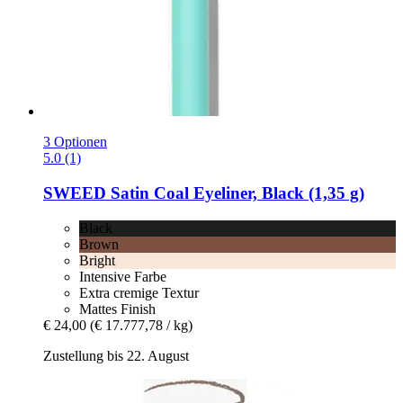
3 Optionen
5.0 (1)
SWEED
Satin Coal Eyeliner, Black (1,35 g)
Black
Brown
Bright
Intensive Farbe
Extra cremige Textur
Mattes Finish
€ 24,00
(€ 17.777,78 / kg)
Zustellung bis 22. August