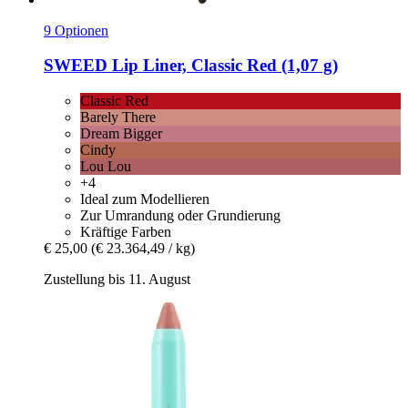
9 Optionen
SWEED
Lip Liner, Classic Red (1,07 g)
Classic Red
Barely There
Dream Bigger
Cindy
Lou Lou
+4
Ideal zum Modellieren
Zur Umrandung oder Grundierung
Kräftige Farben
€ 25,00
(€ 23.364,49 / kg)
Zustellung bis 11. August