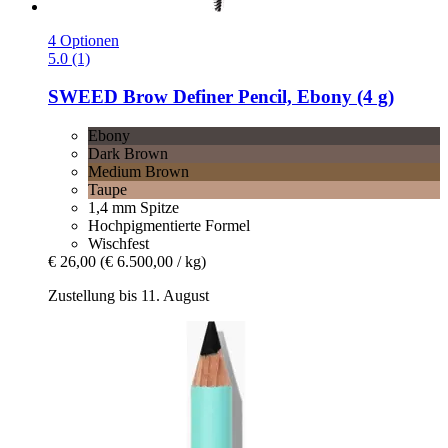
4 Optionen
5.0 (1)
SWEED
Brow Definer Pencil, Ebony (4 g)
Ebony
Dark Brown
Medium Brown
Taupe
1,4 mm Spitze
Hochpigmentierte Formel
Wischfest
€ 26,00
(€ 6.500,00 / kg)
Zustellung bis 11. August