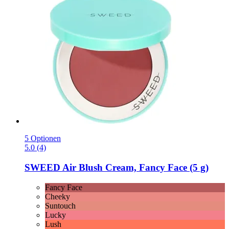
5 Optionen
5.0 (4)
SWEED
Air Blush Cream, Fancy Face (5 g)
Fancy Face
Cheeky
Suntouch
Lucky
Lush