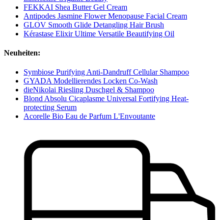
FEKKAI Shea Butter Gel Cream
Antipodes Jasmine Flower Menopause Facial Cream
GLOV Smooth Glide Detangling Hair Brush
Kérastase Elixir Ultime Versatile Beautifying Oil
Neuheiten:
Symbiose Purifying Anti-Dandruff Cellular Shampoo
GYADA Modellierendes Locken Co-Wash
dieNikolai Riesling Duschgel & Shampoo
Blond Absolu Cicaplasme Universal Fortifying Heat-
protecting Serum
Acorelle Bio Eau de Parfum L'Envoutante