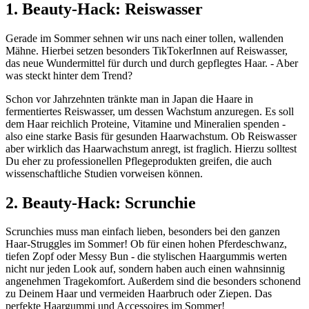
1. Beauty-Hack: Reiswasser
Gerade im Sommer sehnen wir uns nach einer tollen, wallenden
Mähne. Hierbei setzen besonders TikTokerInnen auf Reiswasser,
das neue Wundermittel für durch und durch gepflegtes Haar. - Aber
was steckt hinter dem Trend?
Schon vor Jahrzehnten tränkte man in Japan die Haare in
fermentiertes Reiswasser, um dessen Wachstum anzuregen. Es soll
dem Haar reichlich Proteine, Vitamine und Mineralien spenden -
also eine starke Basis für gesunden Haarwachstum. Ob Reiswasser
aber wirklich das Haarwachstum anregt, ist fraglich. Hierzu solltest
Du eher zu professionellen Pflegeprodukten greifen, die auch
wissenschaftliche Studien vorweisen können.
2. Beauty-Hack: Scrunchie
Scrunchies muss man einfach lieben, besonders bei den ganzen
Haar-Struggles im Sommer! Ob für einen hohen Pferdeschwanz,
tiefen Zopf oder Messy Bun - die stylischen Haargummis werten
nicht nur jeden Look auf, sondern haben auch einen wahnsinnig
angenehmen Tragekomfort. Außerdem sind die besonders schonend
zu Deinem Haar und vermeiden Haarbruch oder Ziepen. Das
perfekte Haargummi und Accessoires im Sommer!