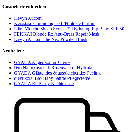
Cosmeterie entdecken:
Kevyn Aucoin
Kérastase Chronologiste L’Huile de Parfum
Ultra Violette Sheen Screen™ Hydrating Lip Balm SPF 50
FEKKAI Blonde Rx Anti-Brass Repair Mask
Kevyn Aucoin The Neo Powder Brush
Neuheiten:
GYADA Augenkontur-Creme
i+m Naturkosmetik Rosenwasser Hydrolat
GYADA Glättendes & ausgleichendes Peeling
dieNikolai Bio-Baby Sanfte Pflegecreme
GYADA Re:Purity Nachtmaske