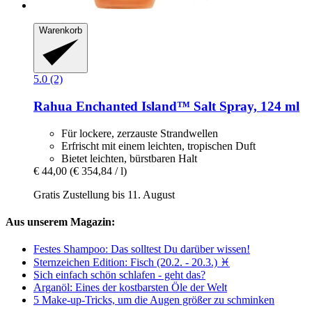
Warenkorb
5.0 (2)
Rahua
Enchanted Island™ Salt Spray, 124 ml
Für lockere, zerzauste Strandwellen
Erfrischt mit einem leichten, tropischen Duft
Bietet leichten, bürstbaren Halt
€ 44,00
(€ 354,84 / l)
Gratis Zustellung bis 11. August
Aus unserem Magazin:
Festes Shampoo: Das solltest Du darüber wissen!
Sternzeichen Edition: Fisch (20.2. - 20.3.) ♓
Sich einfach schön schlafen - geht das?
Arganöl: Eines der kostbarsten Öle der Welt
5 Make-up-Tricks, um die Augen größer zu schminken