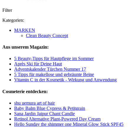
Filter
Kategorien:
MARKEN
Clean Beauty Concept
Aus unserem Magazin:
5 Beauty-Tipps für Hautpflege im Sommer
Après Ski für Deine Haut
Adventskalender Türchen Nummer 17
5 Tipps für makellose und gebräunte Beine
Vitamin C in der Kosmetik - Wirkung und Anwendung
Cosmeterie entdecken:
shu uemura art of hair
Baby Balm Blue Cypress & Petitgrain
Sana Jardin Jaipur Chant Candle
Retinol Alternative Plant-Powered Day Cream
Hello Sunday the shimmer one Mineral Glow Stick SPF45