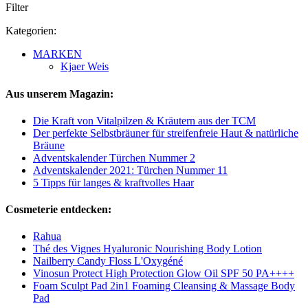
Filter
Kategorien:
MARKEN
Kjaer Weis
Aus unserem Magazin:
Die Kraft von Vitalpilzen & Kräutern aus der TCM
Der perfekte Selbstbräuner für streifenfreie Haut & natürliche
Bräune
Adventskalender Türchen Nummer 2
Adventskalender 2021: Türchen Nummer 11
5 Tipps für langes & kraftvolles Haar
Cosmeterie entdecken:
Rahua
Thé des Vignes Hyaluronic Nourishing Body Lotion
Nailberry Candy Floss L'Oxygéné
Vinosun Protect High Protection Glow Oil SPF 50 PA++++
Foam Sculpt Pad 2in1 Foaming Cleansing & Massage Body
Pad