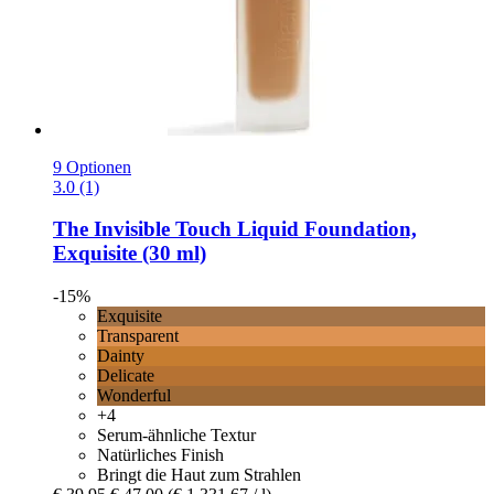
9 Optionen
3.0 (1)
The Invisible Touch Liquid Foundation,
Exquisite (30 ml)
-15%
Exquisite
Transparent
Dainty
Delicate
Wonderful
+4
Serum-ähnliche Textur
Natürliches Finish
Bringt die Haut zum Strahlen