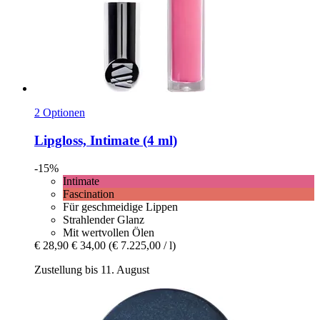
2 Optionen
Lipgloss, Intimate (4 ml)
-15%
Intimate
Fascination
Für geschmeidige Lippen
Strahlender Glanz
Mit wertvollen Ölen
€ 28,90
€ 34,00
(€ 7.225,00 / l)
Zustellung bis 11. August