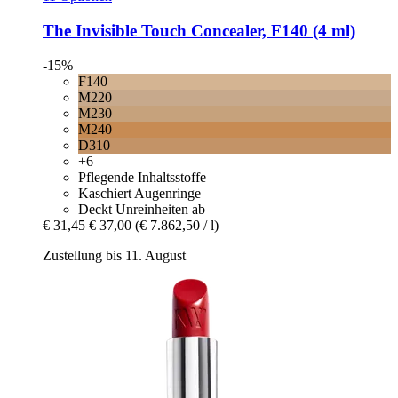
The Invisible Touch Concealer, F140 (4 ml)
-15%
F140
M220
M230
M240
D310
+6
Pflegende Inhaltsstoffe
Kaschiert Augenringe
Deckt Unreinheiten ab
€ 31,45
€ 37,00
(€ 7.862,50 / l)
Zustellung bis 11. August