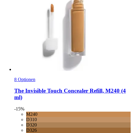
8 Optionen
The Invisible Touch Concealer Refill, M240 (4
ml)
-15%
M240
D310
D320
D326