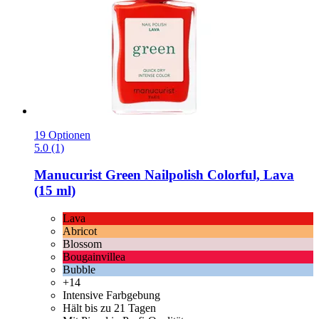
19 Optionen
5.0 (1)
Manucurist
Green Nailpolish Colorful, Lava
(15 ml)
Lava
Abricot
Blossom
Bougainvillea
Bubble
+14
Intensive Farbgebung
Hält bis zu 21 Tagen