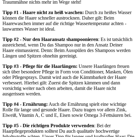
Traummähne nichts mehr im Wege steht!
Tipp #1 - Haare nicht zu heiß waschen:
Durch zu heißes Wasser
können die Haare schneller austrocknen. Daher gilt: Beim
Haarewaschen immer auf die richtige Wassertemperatur achten -
lauwarmes Wasser ist ideal.
Tipp #2 - Nur den Haaransatz shampoonieren
: Es ist tatsächlich
ausreichend, wenn Du das Shampoo nur in den Ansatz Deiner
Haare einmassierst. Denn: Beim Ausspülen des Shampoos werden
Längen und Spitzen ohnehin gereinigt.
Tipp #3 - Pflege für die Haarlängen:
Unsere Haarlängen freuen
sich über besondere Pflege in Form von Conditioner, Masken, Ölen
oder Pflegesprays. Damit wird auch die Kämmbarkeit der Haare
verbessert. Hierbei gilt: Zuerst die Spitzen kämmen und dann
vorsichtig weiter nach oben arbeiten, damit die Haare nicht
ausgerissen werden.
Tipp #4 - Ernährung:
Auch die Ernährung spielt eine wichtige
Rolle für lange und gesunde Haare. Dazu tragen vor allem Zink,
Eiweiß, Vitamin A, C und E, Eisen sowie Omega 3-Fettsäuren bei.
Tipp #5 - Die richtigen Produkte verwenden
: Bei der
Haarpflegeprodukten solltest Du auch qualitativ hochwertige
Inhaltsstoffe achten. Unser Tipp für langes und kraftvolles Haar: Die