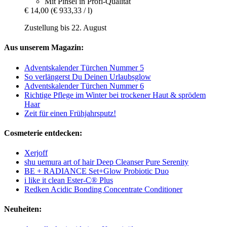
Mit Pinsel in Profi-Qualität
€ 14,00
(€ 933,33 / l)
Zustellung bis 22. August
Aus unserem Magazin:
Adventskalender Türchen Nummer 5
So verlängerst Du Deinen Urlaubsglow
Adventskalender Türchen Nummer 6
Richtige Pflege im Winter bei trockener Haut & sprödem
Haar
Zeit für einen Frühjahrsputz!
Cosmeterie entdecken:
Xerjoff
shu uemura art of hair Deep Cleanser Pure Serenity
BE + RADIANCE Set+Glow Probiotic Duo
i like it clean Ester-C® Plus
Redken Acidic Bonding Concentrate Conditioner
Neuheiten: