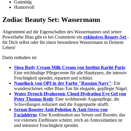
Gutmütig
Humorvoll
Zodiac Beauty Set: Wassermann
Abgestimmt auf die Eigenschaften des Wassermannes und seiner
Powerfarbe Blau gibt es bei Cosmeterie ein
exklusives Beauty-Set
-
für Dich selbst oder für einen besonderen Wassermann in Deinem
Leben!
Darin enthalten ist:
Shea Body Cream Milk Cream von Institut Karité Paris
:
Eine reichhaltige Pflegecreme für alle Hauttypen, die intensiv
Feuchtigkeit spendet, repariert und schützt.
Nagellack von OPI in der Farbe "Russian Navy"
: Ein
wunderschöner, edler Blau-Ton für elegante, gepflegte Nägel.
Water Drench​ Hyaluronic Cloud Hydrating Eye Gel von
Peter Thomas Roth
: Eine wohltuende Augenpflege, die
Schwellungen reduziert und die Augenpartie strafft.
Serum Booster Anti-Polution & Anti-Stress von
Facialderm
: Eine Kombination aus Serum und Booster, das
vor externen Einflüssen schützt, reich an Antioxidantien ist
und intensive Feuchtigkeit spendet.