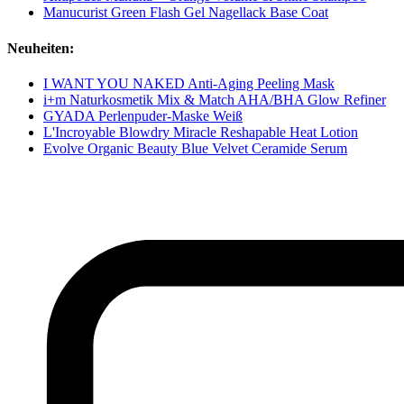
Manucurist Green Flash Gel Nagellack Base Coat
Neuheiten:
I WANT YOU NAKED Anti-Aging Peeling Mask
i+m Naturkosmetik Mix & Match AHA/BHA Glow Refiner
GYADA Perlenpuder-Maske Weiß
L'Incroyable Blowdry Miracle Reshapable Heat Lotion
Evolve Organic Beauty Blue Velvet Ceramide Serum