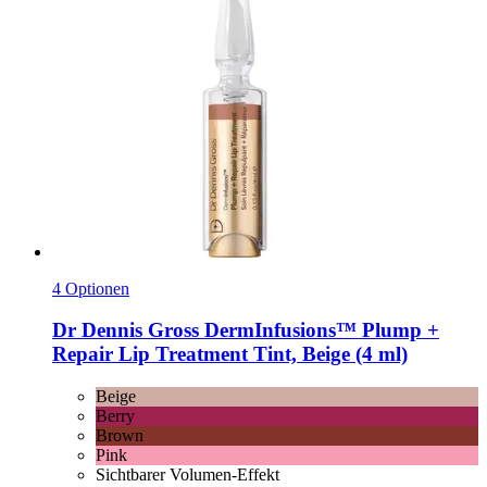
4 Optionen
Dr Dennis Gross
DermInfusions™ Plump +
Repair Lip Treatment Tint, Beige (4 ml)
Beige
Berry
Brown
Pink
Sichtbarer Volumen-Effekt