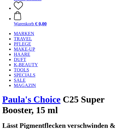
Warenkorb
€ 0,00
MARKEN
TRAVEL
PFLEGE
MAKE-UP
HAARE
DUFT
K-BEAUTY
TOOLS
SPECIALS
SALE
MAGAZIN
Paula's Choice
C25 Super
Booster, 15 ml
Lässt Pigmentflecken verschwinden &