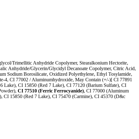
lglycol/Trimellitic Anhydride Copolymer, Stearalkonium Hectorite,
lic Anhydride/Glycerin/Glycidyl Decanoate Copolymer, Citric Acid,
ium Sodium Borosilicate, Oxidized Polyethylene, Ethyl Tosylamide,
late-4, CI 77002 / Aluminumhydroxide, May Contain (+/-)[ CI 77891
 6 Lake), CI 15850 (Red 7 Lake), CI 77120 (Barium Sulfate), CI
 Powder),
CI 77510 (Ferric Ferrocyanide)
, CI 77000 (Aluminum
), CI 15850 (Red 7 Lake), CI 75470 (Carmine), CI 45370 (D&c