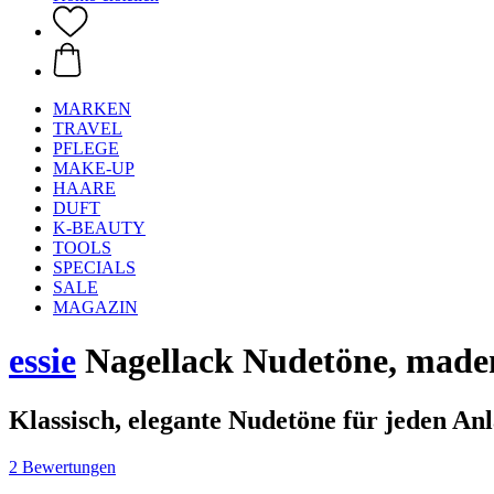
MARKEN
TRAVEL
PFLEGE
MAKE-UP
HAARE
DUFT
K-BEAUTY
TOOLS
SPECIALS
SALE
MAGAZIN
essie
Nagellack Nudetöne, madem
Klassisch, elegante Nudetöne für jeden Anl
2 Bewertungen