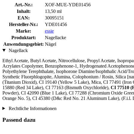
Art.-Nr.:
XOF-MUE-YDE01456
Inhalt:
13,50 ml
EAN:
30095151
Hersteller-Nr.:
YDE01456
Marke:
essie
Produktart:
Nagellacke
Anwendungsgebiet:
Nägel
Nagellack
Ethyl Acetate, Butyl Acetate, Nitrocellulose, Propyl Acetate, Isopro
Acrylates Copolymer, Benzophenone-1, Hydrogenated Acetophenone/O
Polyethylene Terephthalate, Isophorone Diamine/Isophthalic Acid/Tr
Synthetic Fluorphlogopite, Alumina, Colophonium / Rosin, Silica [n
(Titanium Dioxid), CI 19140 (Yellow 5 Lake), Mica, CI 77491 (Iron 
15880 (Red 34 Lake), CI 77163 (Bismuth Oxychloride),
CI 77510 (
Powder), CI 42090 (Blue 1 Lake), CI 77288 (Chromium Oxide Green)
Orange No. 5), CI 45380 (D&c Red No. 21 Aluminum Lake), (F.i.l.
Rechtliche Informationen
Passend dazu