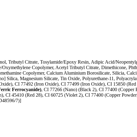
panol, Tributyl Citrate, Tosylamide/Epoxy Resin, Adipic Acid/Neopenty
xymethylene Copolymer, Acetyl Tributyl Citrate, Dimethicone, Phtha
omethamine Copolymer, Calcium Aluminium Borosilicate, Silicia, Calc
ano] Silica, Magnesium Silicate, Tin Oxide, Polyurethane-11, Polyacry
Oxide), CI 77492 (Iron Oxide), CI 77499 (Iron Oxide), CI 15850 (Red
Ferric Ferrocyanide)
, CI 77266 (Nano) (Black 2), CI 77400 (Copper
, CI 45410 (Red 28), CI 60725 (Violet 2), CI 77400 (Copper Powder
 D48596/7)]