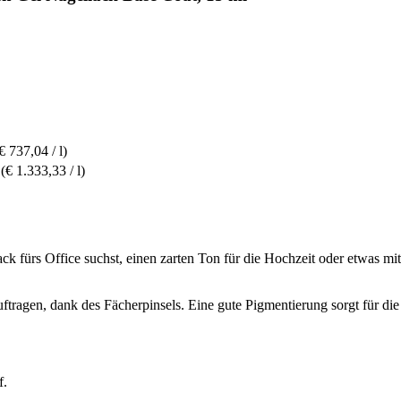
€ 737,04 / l)
(€ 1.333,33 / l)
ck fürs Office suchst, einen zarten Ton für die Hochzeit oder etwas m
uftragen, dank des Fächerpinsels. Eine gute Pigmentierung sorgt für d
f.