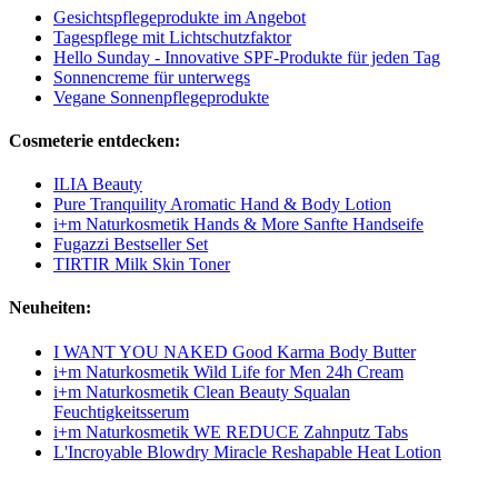
Gesichtspflegeprodukte im Angebot
Tagespflege mit Lichtschutzfaktor
Hello Sunday - Innovative SPF-Produkte für jeden Tag
Sonnencreme für unterwegs
Vegane Sonnenpflegeprodukte
Cosmeterie entdecken:
ILIA Beauty
Pure Tranquility Aromatic Hand & Body Lotion
i+m Naturkosmetik Hands & More Sanfte Handseife
Fugazzi Bestseller Set
TIRTIR Milk Skin Toner
Neuheiten:
I WANT YOU NAKED Good Karma Body Butter
i+m Naturkosmetik Wild Life for Men 24h Cream
i+m Naturkosmetik Clean Beauty Squalan
Feuchtigkeitsserum
i+m Naturkosmetik WE REDUCE Zahnputz Tabs
L'Incroyable Blowdry Miracle Reshapable Heat Lotion