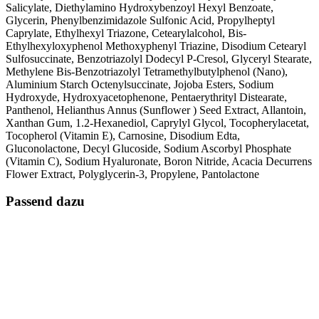
Salicylate, Diethylamino Hydroxybenzoyl Hexyl Benzoate,
Glycerin, Phenylbenzimidazole Sulfonic Acid, Propylheptyl
Caprylate, Ethylhexyl Triazone, Cetearylalcohol, Bis-
Ethylhexyloxyphenol Methoxyphenyl Triazine, Disodium Cetearyl
Sulfosuccinate, Benzotriazolyl Dodecyl P-Cresol, Glyceryl Stearate,
Methylene Bis-Benzotriazolyl Tetramethylbutylphenol (Nano),
Aluminium Starch Octenylsuccinate, Jojoba Esters, Sodium
Hydroxyde, Hydroxyacetophenone, Pentaerythrityl Distearate,
Panthenol, Helianthus Annus (Sunflower ) Seed Extract, Allantoin,
Xanthan Gum, 1.2-Hexanediol, Caprylyl Glycol, Tocopherylacetat,
Tocopherol (Vitamin E), Carnosine, Disodium Edta,
Gluconolactone, Decyl Glucoside, Sodium Ascorbyl Phosphate
(Vitamin C), Sodium Hyaluronate, Boron Nitride, Acacia Decurrens
Flower Extract, Polyglycerin-3, Propylene, Pantolactone
Passend dazu