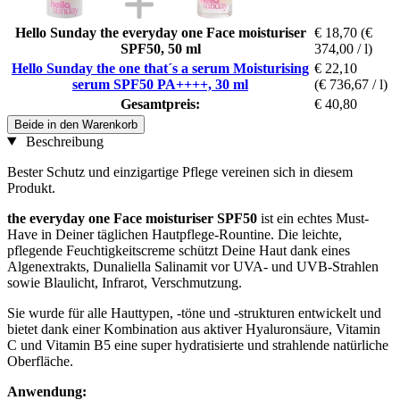
Hello Sunday the everyday one Face moisturiser
€ 18,70
(€
SPF50, 50 ml
374,00 / l)
Hello Sunday the one that´s a serum Moisturising
€ 22,10
serum SPF50 PA++++, 30 ml
(€ 736,67 / l)
Gesamtpreis:
€ 40,80
Beide in den Warenkorb
Beschreibung
Bester Schutz und einzigartige Pflege vereinen sich in diesem
Produkt.
the everyday one Face moisturiser SPF50
ist ein echtes Must-
Have in Deiner täglichen Hautpflege-Rountine. Die leichte,
pflegende Feuchtigkeitscreme schützt Deine Haut dank eines
Algenextrakts, Dunaliella Salinamit vor UVA- und UVB-Strahlen
sowie Blaulicht, Infrarot, Verschmutzung.
Sie wurde für alle Hauttypen, -töne und -strukturen entwickelt und
bietet dank einer Kombination aus aktiver Hyaluronsäure, Vitamin
C und Vitamin B5 eine super hydratisierte und strahlende natürliche
Oberfläche.
Anwendung: