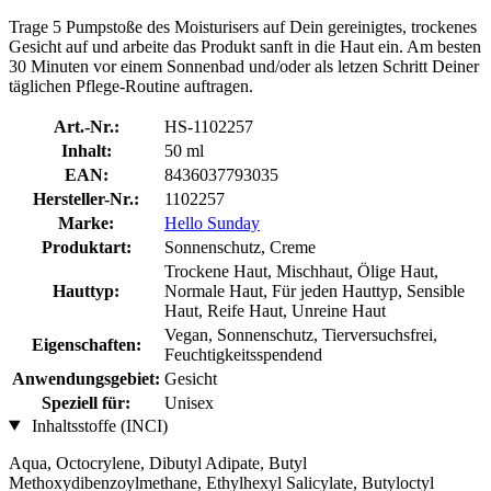
Trage 5 Pumpstoße des Moisturisers auf Dein gereinigtes, trockenes
Gesicht auf und arbeite das Produkt sanft in die Haut ein. Am besten
30 Minuten vor einem Sonnenbad und/oder als letzen Schritt Deiner
täglichen Pflege-Routine auftragen.
Art.-Nr.:
HS-1102257
Inhalt:
50 ml
EAN:
8436037793035
Hersteller-Nr.:
1102257
Marke:
Hello Sunday
Produktart:
Sonnenschutz, Creme
Trockene Haut, Mischhaut, Ölige Haut,
Hauttyp:
Normale Haut, Für jeden Hauttyp, Sensible
Haut, Reife Haut, Unreine Haut
Vegan, Sonnenschutz, Tierversuchsfrei,
Eigenschaften:
Feuchtigkeitsspendend
Anwendungsgebiet:
Gesicht
Speziell für:
Unisex
Inhaltsstoffe (INCI)
Aqua, Octocrylene, Dibutyl Adipate, Butyl
Methoxydibenzoylmethane, Ethylhexyl Salicylate, Butyloctyl