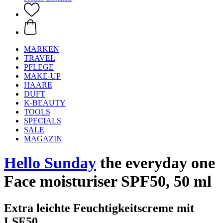
MARKEN
TRAVEL
PFLEGE
MAKE-UP
HAARE
DUFT
K-BEAUTY
TOOLS
SPECIALS
SALE
MAGAZIN
Hello Sunday
the everyday one
Face moisturiser SPF50, 50 ml
Extra leichte Feuchtigkeitscreme mit
LSF50