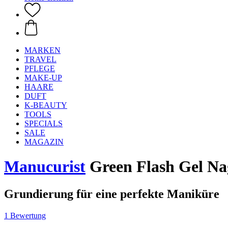
MARKEN
TRAVEL
PFLEGE
MAKE-UP
HAARE
DUFT
K-BEAUTY
TOOLS
SPECIALS
SALE
MAGAZIN
Manucurist
Green Flash Gel Nag
Grundierung für eine perfekte Maniküre
1 Bewertung