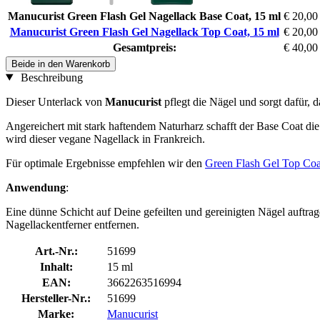
Manucurist Green Flash Gel Nagellack Base Coat, 15 ml
€ 20,00
Manucurist Green Flash Gel Nagellack Top Coat, 15 ml
€ 20,00
Gesamtpreis:
€ 40,00
Beide in den Warenkorb
Beschreibung
Dieser Unterlack von
Manucurist
pflegt die Nägel und sorgt dafür, 
Angereichert mit stark haftendem Naturharz schafft der Base Coat die o
wird dieser vegane Nagellack in Frankreich.
Für optimale Ergebnisse empfehlen wir den
Green Flash Gel Top Coa
Anwendung
:
Eine dünne Schicht auf Deine gefeilten und gereinigten Nägel auftra
Nagellackentferner entfernen.
Art.-Nr.:
51699
Inhalt:
15 ml
EAN:
3662263516994
Hersteller-Nr.:
51699
Marke:
Manucurist