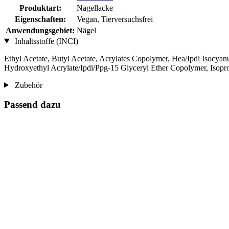
Produktart:
Nagellacke
Eigenschaften:
Vegan, Tierversuchsfrei
Anwendungsgebiet:
Nägel
Inhaltsstoffe (INCI)
Ethyl Acetate, Butyl Acetate, Acrylates Copolymer, Hea/Ipdi Isocyanu
Hydroxyethyl Acrylate/Ipdi/Ppg-15 Glyceryl Ether Copolymer, Isopr
Zubehör
Passend dazu