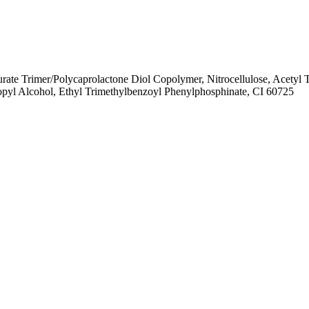
rate Trimer/Polycaprolactone Diol Copolymer, Nitrocellulose, Acetyl Tr
opyl Alcohol, Ethyl Trimethylbenzoyl Phenylphosphinate, CI 60725