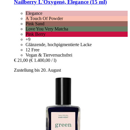
Nailberry
L'Oxygené, Elegance (15 ml)
Elegance
A Touch Of Powder
Pink Sand
Love You Very Matcha
Pink Berry
+9
Glänzende, hochpigmentierte Lacke
12 Free
Vegan & Tierversuchsfrei
€ 21,00
(€ 1.400,00 / l)
Zustellung bis 20. August