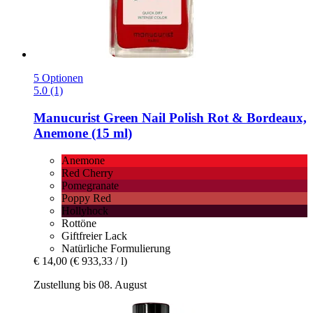
5 Optionen
5.0 (1)
Manucurist
Green Nail Polish Rot & Bordeaux,
Anemone (15 ml)
Anemone
Red Cherry
Pomegranate
Poppy Red
Hollyhock
Rottöne
Giftfreier Lack
Natürliche Formulierung
€ 14,00
(€ 933,33 / l)
Zustellung bis 08. August