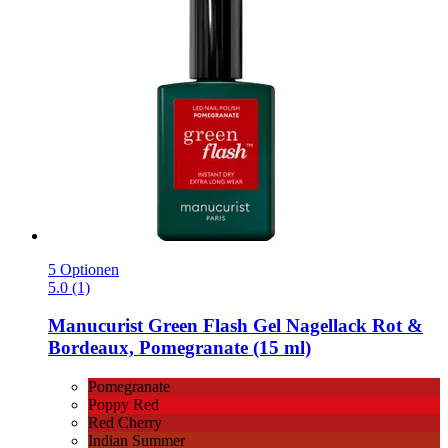
5 Optionen
5.0 (1)
Manucurist
Green Flash Gel Nagellack Rot &
Bordeaux, Pomegranate (15 ml)
Pomegranate
Poppy Red
Red Cherry
Indian Summer