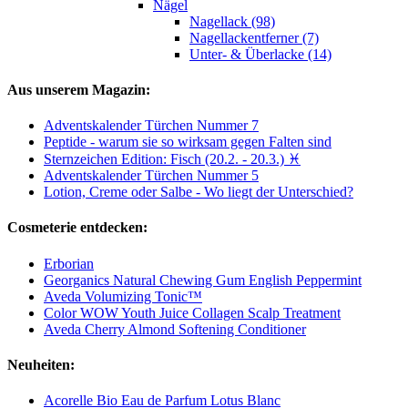
Nägel
Nagellack (98)
Nagellackentferner (7)
Unter- & Überlacke (14)
Aus unserem Magazin:
Adventskalender Türchen Nummer 7
Peptide - warum sie so wirksam gegen Falten sind
Sternzeichen Edition: Fisch (20.2. - 20.3.) ♓
Adventskalender Türchen Nummer 5
Lotion, Creme oder Salbe - Wo liegt der Unterschied?
Cosmeterie entdecken:
Erborian
Georganics Natural Chewing Gum English Peppermint
Aveda Volumizing Tonic™
Color WOW Youth Juice Collagen Scalp Treatment
Aveda Cherry Almond Softening Conditioner
Neuheiten:
Acorelle Bio Eau de Parfum Lotus Blanc