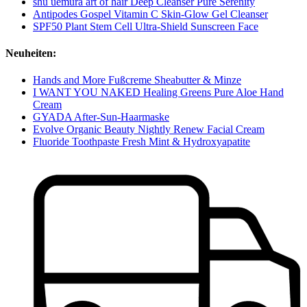
shu uemura art of hair Deep Cleanser Pure Serenity
Antipodes Gospel Vitamin C Skin-Glow Gel Cleanser
SPF50 Plant Stem Cell Ultra-Shield Sunscreen Face
Neuheiten:
Hands and More Fußcreme Sheabutter & Minze
I WANT YOU NAKED Healing Greens Pure Aloe Hand
Cream
GYADA After-Sun-Haarmaske
Evolve Organic Beauty Nightly Renew Facial Cream
Fluoride Toothpaste Fresh Mint & Hydroxyapatite