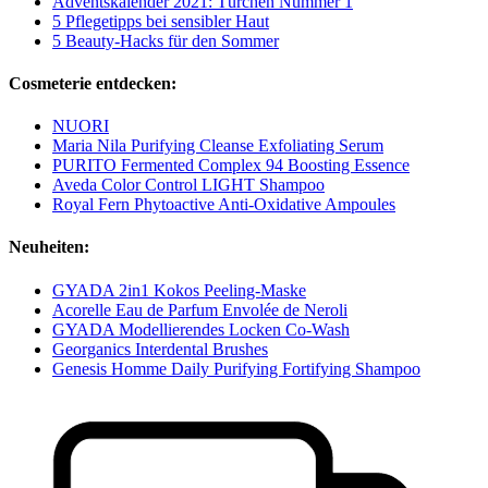
Adventskalender 2021: Türchen Nummer 1
5 Pflegetipps bei sensibler Haut
5 Beauty-Hacks für den Sommer
Cosmeterie entdecken:
NUORI
Maria Nila Purifying Cleanse Exfoliating Serum
PURITO Fermented Complex 94 Boosting Essence
Aveda Color Control LIGHT Shampoo
Royal Fern Phytoactive Anti-Oxidative Ampoules
Neuheiten:
GYADA 2in1 Kokos Peeling-Maske
Acorelle Eau de Parfum Envolée de Neroli
GYADA Modellierendes Locken Co-Wash
Georganics Interdental Brushes
Genesis Homme Daily Purifying Fortifying Shampoo