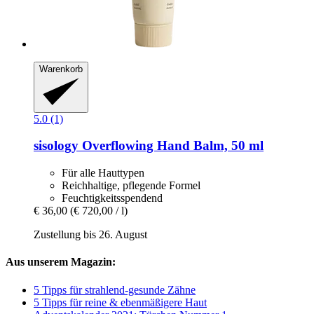
Warenkorb
5.0 (1)
sisology
Overflowing Hand Balm, 50 ml
Für alle Hauttypen
Reichhaltige, pflegende Formel
Feuchtigkeitsspendend
€ 36,00
(€ 720,00 / l)
Zustellung bis 26. August
Aus unserem Magazin:
5 Tipps für strahlend-gesunde Zähne
5 Tipps für reine & ebenmäßigere Haut