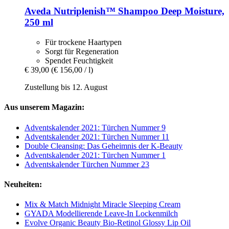
Aveda
Nutriplenish™ Shampoo Deep Moisture,
250 ml
Für trockene Haartypen
Sorgt für Regeneration
Spendet Feuchtigkeit
€ 39,00
(€ 156,00 / l)
Zustellung bis 12. August
Aus unserem Magazin:
Adventskalender 2021: Türchen Nummer 9
Adventskalender 2021: Türchen Nummer 11
Double Cleansing: Das Geheimnis der K-Beauty
Adventskalender 2021: Türchen Nummer 1
Adventskalender Türchen Nummer 23
Neuheiten:
Mix & Match Midnight Miracle Sleeping Cream
GYADA Modellierende Leave-In Lockenmilch
Evolve Organic Beauty Bio-Retinol Glossy Lip Oil