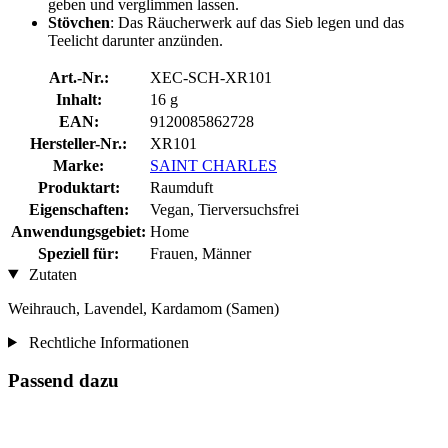
geben und verglimmen lassen.
Stövchen
: Das Räucherwerk auf das Sieb legen und das
Teelicht darunter anzünden.
Art.-Nr.:
XEC-SCH-XR101
Inhalt:
16 g
EAN:
9120085862728
Hersteller-Nr.:
XR101
Marke:
SAINT CHARLES
Produktart:
Raumduft
Eigenschaften:
Vegan, Tierversuchsfrei
Anwendungsgebiet:
Home
Speziell für:
Frauen, Männer
Zutaten
Weihrauch, Lavendel, Kardamom (Samen)
Rechtliche Informationen
Passend dazu