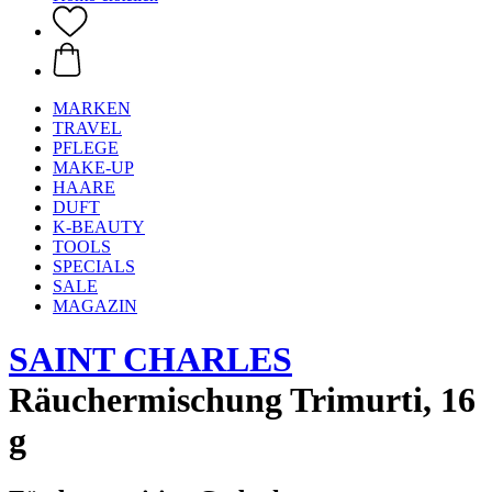
MARKEN
TRAVEL
PFLEGE
MAKE-UP
HAARE
DUFT
K-BEAUTY
TOOLS
SPECIALS
SALE
MAGAZIN
SAINT CHARLES
Räuchermischung Trimurti, 16
g