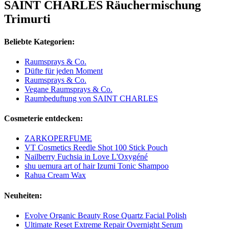
SAINT CHARLES Räuchermischung
Trimurti
Beliebte Kategorien:
Raumsprays & Co.
Düfte für jeden Moment
Raumsprays & Co.
Vegane Raumsprays & Co.
Raumbeduftung von SAINT CHARLES
Cosmeterie entdecken:
ZARKOPERFUME
VT Cosmetics Reedle Shot 100 Stick Pouch
Nailberry Fuchsia in Love L'Oxygéné
shu uemura art of hair Izumi Tonic Shampoo
Rahua Cream Wax
Neuheiten:
Evolve Organic Beauty Rose Quartz Facial Polish
Ultimate Reset Extreme Repair Overnight Serum