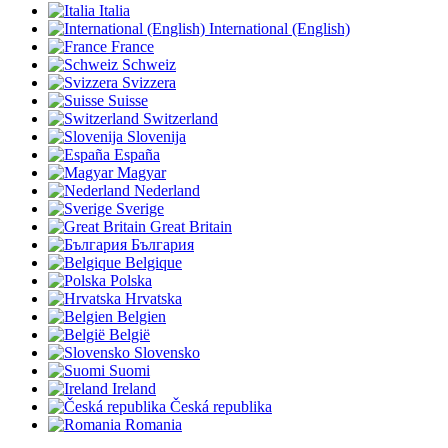
Italia
International (English)
France
Schweiz
Svizzera
Suisse
Switzerland
Slovenija
España
Magyar
Nederland
Sverige
Great Britain
България
Belgique
Polska
Hrvatska
Belgien
België
Slovensko
Suomi
Ireland
Česká republika
Romania