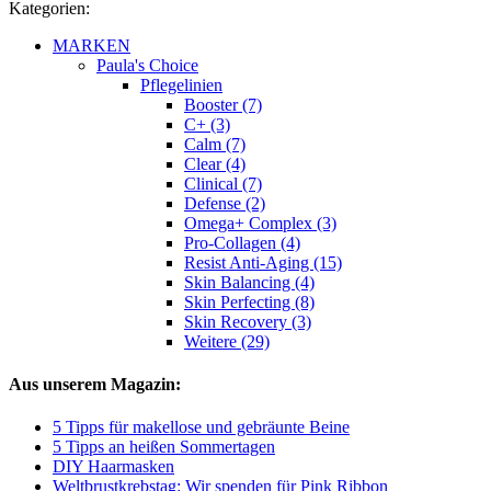
Kategorien:
MARKEN
Paula's Choice
Pflegelinien
Booster (7)
C+ (3)
Calm (7)
Clear (4)
Clinical (7)
Defense (2)
Omega+ Complex (3)
Pro-Collagen (4)
Resist Anti-Aging (15)
Skin Balancing (4)
Skin Perfecting (8)
Skin Recovery (3)
Weitere (29)
Aus unserem Magazin:
5 Tipps für makellose und gebräunte Beine
5 Tipps an heißen Sommertagen
DIY Haarmasken
Weltbrustkrebstag: Wir spenden für Pink Ribbon