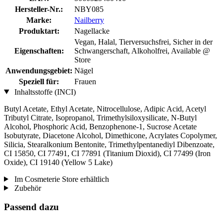
Hersteller-Nr.:
NBY085
Marke:
Nailberry
Produktart:
Nagellacke
Vegan, Halal, Tierversuchsfrei, Sicher in der
Eigenschaften:
Schwangerschaft, Alkoholfrei, Available @
Store
Anwendungsgebiet:
Nägel
Speziell für:
Frauen
Inhaltsstoffe (INCI)
Butyl Acetate, Ethyl Acetate, Nitrocellulose, Adipic Acid, Acetyl
Tributyl Citrate, Isopropanol, Trimethylsiloxysilicate, N-Butyl
Alcohol, Phosphoric Acid, Benzophenone-1, Sucrose Acetate
Isobutyrate, Diacetone Alcohol, Dimethicone, Acrylates Copolymer,
Silicia, Stearalkonium Bentonite, Trimethylpentanediyl Dibenzoate,
CI 15850, CI 77491, CI 77891 (Titanium Dioxid), CI 77499 (Iron
Oxide), CI 19140 (Yellow 5 Lake)
Im Cosmeterie Store erhältlich
Zubehör
Passend dazu