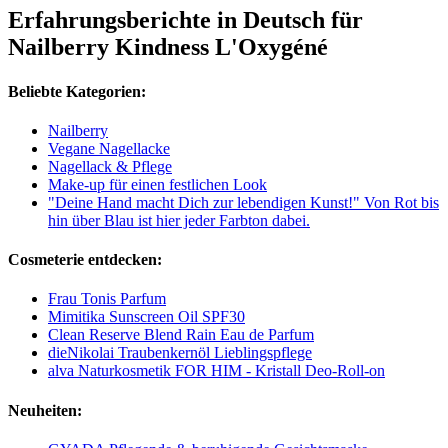
Erfahrungsberichte in Deutsch für
Nailberry Kindness L'Oxygéné
Beliebte Kategorien:
Nailberry
Vegane Nagellacke
Nagellack & Pflege
Make-up für einen festlichen Look
"Deine Hand macht Dich zur lebendigen Kunst!" Von Rot bis
hin über Blau ist hier jeder Farbton dabei.
Cosmeterie entdecken:
Frau Tonis Parfum
Mimitika Sunscreen Oil SPF30
Clean Reserve Blend Rain Eau de Parfum
dieNikolai Traubenkernöl Lieblingspflege
alva Naturkosmetik FOR HIM - Kristall Deo-Roll-on
Neuheiten: