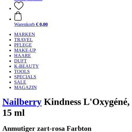
Warenkorb
€ 0,00
MARKEN
TRAVEL
PFLEGE
MAKE-UP
HAARE
DUFT
K-BEAUTY
TOOLS
SPECIALS
SALE
MAGAZIN
Nailberry
Kindness L'Oxygéné,
15 ml
Anmutiger zart-rosa Farbton