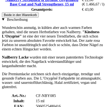
Base Coat and Nail Strengthener, 15 ml
(€ 1.466,67 / l)
Gesamtpreis:
€ 43,00
Beide in den Warenkorb
Beschreibung
Wunderschön anmutig, in kühlen aber auch warmen Farben
gehalten, sind die neuen Herbstfarben von Nailberry.
"Kindness
L'Oxygéné"
ist eine der vier neuen Trendfarben, die sich schon
jetzt zu unserem absoluten Favorite entwickelt hat. Der zarte rosa
Farbton ist unaufdringlich und doch so schön, dass Deine Nägel zu
einem echten Hingucker werden.
Nailberry Lacke
wurden mit einer neuen patentierten Technologie
entwickelt, die den Nagellack widerstandfähiger und
langanhaltender macht.
Die Premiumlacke zeichnen sich durch einzigartige, trendige und
gesunde Farben aus. Die LʼOxygéné Farbpalette ist atmungsaktiv,
wasser- und sauerstoffdurchlässig, Halal zertifiziert, vegan und
glutenfrei.
Art.-Nr.:
CF-NBY085
Inhalt:
15 ml
EAN:
5060525480416