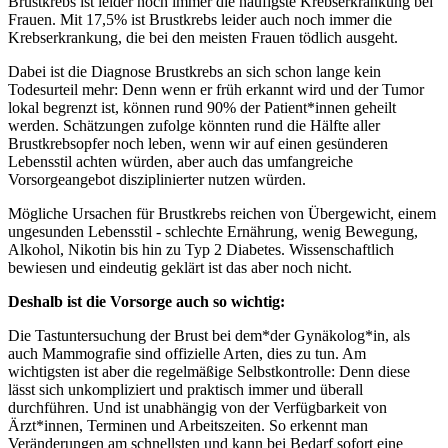
Brustkrebs ist leider noch immer die häufigste Krebserkrankung bei
Frauen. Mit 17,5% ist Brustkrebs leider auch noch immer die
Krebserkrankung, die bei den meisten Frauen tödlich ausgeht.
Dabei ist die Diagnose Brustkrebs an sich schon lange kein
Todesurteil mehr: Denn wenn er früh erkannt wird und der Tumor
lokal begrenzt ist, können rund 90% der Patient*innen geheilt
werden. Schätzungen zufolge könnten rund die Hälfte aller
Brustkrebsopfer noch leben, wenn wir auf einen gesünderen
Lebensstil achten würden, aber auch das umfangreiche
Vorsorgeangebot disziplinierter nutzen würden.
Mögliche Ursachen für Brustkrebs reichen von Übergewicht, einem
ungesunden Lebensstil - schlechte Ernährung, wenig Bewegung,
Alkohol, Nikotin bis hin zu Typ 2 Diabetes. Wissenschaftlich
bewiesen und eindeutig geklärt ist das aber noch nicht.
Deshalb ist die Vorsorge auch so wichtig:
Die Tastuntersuchung der Brust bei dem*der Gynäkolog*in, als
auch Mammografie sind offizielle Arten, dies zu tun. Am
wichtigsten ist aber die regelmäßige Selbstkontrolle: Denn diese
lässt sich unkompliziert und praktisch immer und überall
durchführen. Und ist unabhängig von der Verfügbarkeit von
Ärzt*innen, Terminen und Arbeitszeiten. So erkennt man
Veränderungen am schnellsten und kann bei Bedarf sofort eine