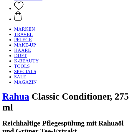
MARKEN
TRAVEL
PFLEGE
MAKE-UP
HAARE
DUFT
K-BEAUTY
TOOLS
SPECIALS
SALE
MAGAZIN
Rahua
Classic Conditioner, 275
ml
Reichhaltige Pflegespülung mit Rahuaöl
und Grüner Tee-Extrakt