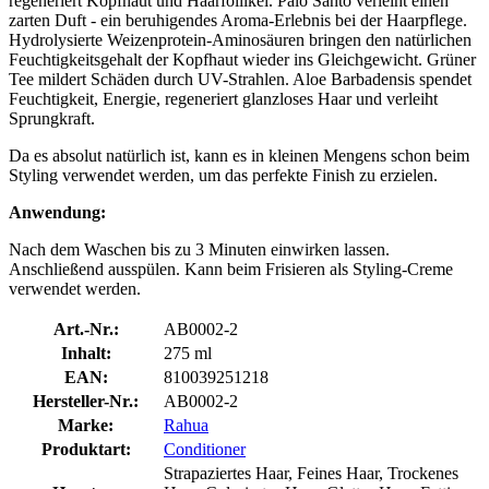
regeneriert Kopfhaut und Haarfollikel. Palo Santo verleiht einen
zarten Duft - ein beruhigendes Aroma-Erlebnis bei der Haarpflege.
Hydrolysierte Weizenprotein-Aminosäuren bringen den natürlichen
Feuchtigkeitsgehalt der Kopfhaut wieder ins Gleichgewicht. Grüner
Tee mildert Schäden durch UV-Strahlen. Aloe Barbadensis spendet
Feuchtigkeit, Energie, regeneriert glanzloses Haar und verleiht
Sprungkraft.
Da es absolut natürlich ist, kann es in kleinen Mengens schon beim
Styling verwendet werden, um das perfekte Finish zu erzielen.
Anwendung:
Nach dem Waschen bis zu 3 Minuten einwirken lassen.
Anschließend ausspülen. Kann beim Frisieren als Styling-Creme
verwendet werden.
Art.-Nr.:
AB0002-2
Inhalt:
275 ml
EAN:
810039251218
Hersteller-Nr.:
AB0002-2
Marke:
Rahua
Produktart:
Conditioner
Strapaziertes Haar, Feines Haar, Trockenes