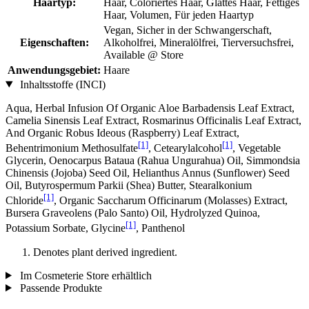
Haartyp:
Haar, Coloriertes Haar, Glattes Haar, Fettiges
Haar, Volumen, Für jeden Haartyp
Vegan, Sicher in der Schwangerschaft,
Eigenschaften:
Alkoholfrei, Mineralölfrei, Tierversuchsfrei,
Available @ Store
Anwendungsgebiet:
Haare
Inhaltsstoffe (INCI)
Aqua, Herbal Infusion Of Organic Aloe Barbadensis Leaf Extract,
Camelia Sinensis Leaf Extract, Rosmarinus Officinalis Leaf Extract,
And Organic Robus Ideous (Raspberry) Leaf Extract,
[1]
[1]
Behentrimonium Methosulfate
, Cetearylalcohol
, Vegetable
Glycerin, Oenocarpus Bataua (Rahua Ungurahua) Oil, Simmondsia
Chinensis (Jojoba) Seed Oil, Helianthus Annus (Sunflower) Seed
Oil, Butyrospermum Parkii (Shea) Butter, Stearalkonium
[1]
Chloride
, Organic Saccharum Officinarum (Molasses) Extract,
Bursera Graveolens (Palo Santo) Oil, Hydrolyzed Quinoa,
[1]
Potassium Sorbate, Glycine
, Panthenol
Denotes plant derived ingredient.
Im Cosmeterie Store erhältlich
Passende Produkte