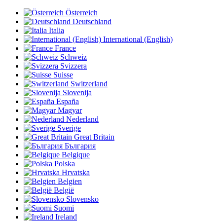
Österreich
Deutschland
Italia
International (English)
France
Schweiz
Svizzera
Suisse
Switzerland
Slovenija
España
Magyar
Nederland
Sverige
Great Britain
България
Belgique
Polska
Hrvatska
Belgien
België
Slovensko
Suomi
Ireland