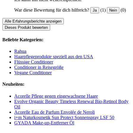
War diese Bewertung für dich hilfreich?
(1)
(0)
Ja
Nein
Alle Erfahrungsberichte anzeigen
Dieses Produkt bewerten
Beliebte Kategorien:
Rahua
Haarpflegeprodukte speziell aus den USA
Flüssige Conditioner
Conditioner in Reisegröße
Vegane Conditioner
Neuheiten:
Acorelle Pflege gegen eingewachsene Haare
Evolve Organic Beauty Timeless Renewal Bio-Retinol Body
Oil
Acorelle Eau de Parfum Envolée de Neroli
i+m Naturkosmetik Sun Protect Sonnenspray LSF 50
GYADA Make-up-Entferner Öl