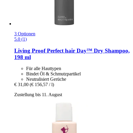
3 Optionen
5.0 (1)
Living Proof
Perfect hair Day™ Dry Shampoo,
198 ml
Für alle Hauttypen
Bindet Öl & Schmutzpartikel
Neutralisiert Gerüche
€ 31,00
(€ 156,57 / l)
Zustellung bis 11. August