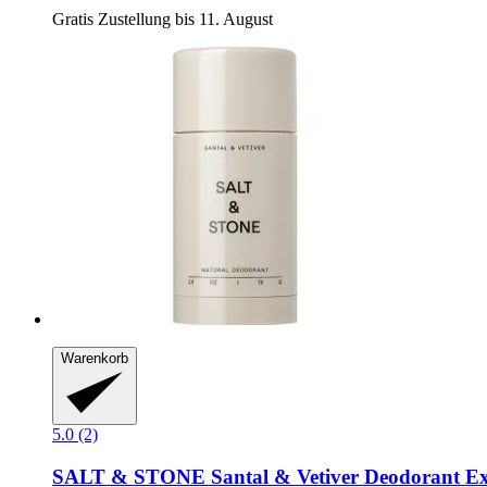
Gratis Zustellung bis 11. August
Warenkorb
5.0 (2)
SALT & STONE
Santal & Vetiver Deodorant Ex