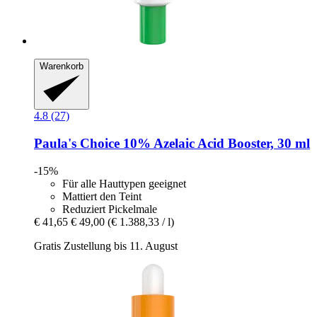
Warenkorb
4.8 (27)
Paula's Choice
10% Azelaic Acid Booster, 30 ml
-15%
Für alle Hauttypen geeignet
Mattiert den Teint
Reduziert Pickelmale
€ 41,65
€ 49,00
(€ 1.388,33 / l)
Gratis Zustellung bis 11. August