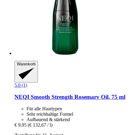
Warenkorb
5.0 (1)
NEQI
Smooth Strength Rosemary Oil, 75 ml
Für alle Haartypen
Sehr reichhaltige Formel
Aufbauend & stärkend
€ 9,95
(€ 132,67 / l)