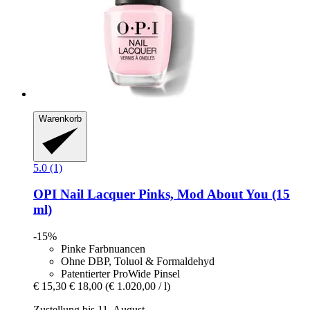
Warenkorb
5.0 (1)
OPI
Nail Lacquer Pinks, Mod About You (15
ml)
-15%
Pinke Farbnuancen
Ohne DBP, Toluol & Formaldehyd
Patentierter ProWide Pinsel
€ 15,30
€ 18,00
(€ 1.020,00 / l)
Zustellung bis 11. August