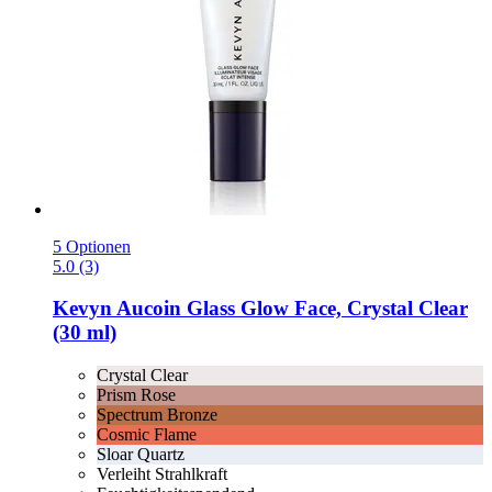
5 Optionen
5.0 (3)
Kevyn Aucoin
Glass Glow Face, Crystal Clear
(30 ml)
Crystal Clear
Prism Rose
Spectrum Bronze
Cosmic Flame
Sloar Quartz
Verleiht Strahlkraft