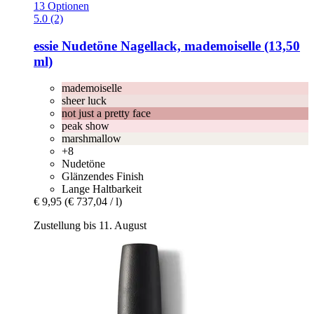
13 Optionen
5.0 (2)
essie
Nudetöne Nagellack, mademoiselle (13,50
ml)
mademoiselle
sheer luck
not just a pretty face
peak show
marshmallow
+8
Nudetöne
Glänzendes Finish
Lange Haltbarkeit
€ 9,95
(€ 737,04 / l)
Zustellung bis 11. August