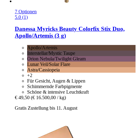
7 Optionen
5.0 (1)
Danessa Myricks Beauty
Colorfix Stix Duo,
Apollo/Artemis (3 g)
Apollo/Artemis
Interstellar/Mystic Taupe
Orion Nebula/Twilight Gleam
Lunar Veil/Solar Flare
Astra/Cassiopeia
+2
Für Gesicht, Augen & Lippen
Schimmernde Farbpigmente
Schöne & intensive Leuchtkraft
€ 49,50
(€ 16.500,00 / kg)
Gratis Zustellung bis 11. August