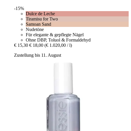
-15%
Dulce de Leche
Tiramisu for Two
Samoan Sand
Nudetöne
Für elegante & gepflegte Nägel
Ohne DBP, Toluol & Formaldehyd
€ 15,30
€ 18,00
(€ 1.020,00 / l)
Zustellung bis 11. August