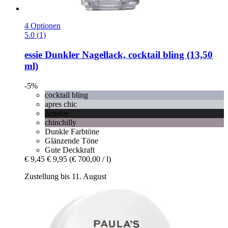
4 Optionen
5.0 (1)
essie
Dunkler Nagellack, cocktail bling (13,50
ml)
-5%
cocktail bling
apres chic
licorice
chinchilly
Dunkle Farbtöne
Glänzende Töne
Gute Deckkraft
€ 9,45
€ 9,95
(€ 700,00 / l)
Zustellung bis 11. August