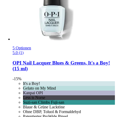
5 Optionen
5.0 (1)
OPI
Nail Lacquer Blues & Greens, It's a Boy!
(15 ml)
-15%
It's a Boy!
Gelato on My Mind
Kanpai OPI
Less is Norse
Suzi-san Climbs Fuji-san
Blaue & Grüne Lacktöne
Ohne DBP, Toluol & Formaldehyd
Patentierter ProWide Pinsel