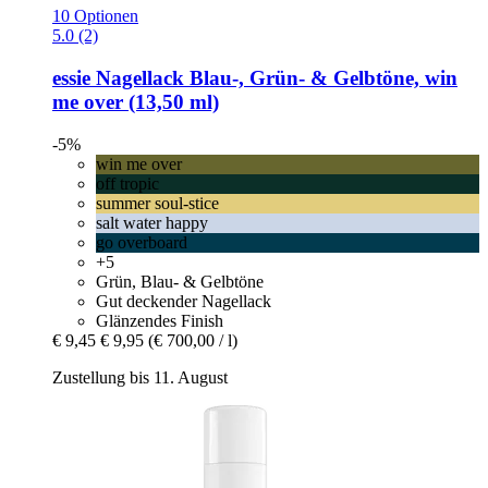
10 Optionen
5.0 (2)
essie
Nagellack Blau-​, Grün-​ & Gelbtöne, win
me over (13,50 ml)
-5%
win me over
off tropic
summer soul-stice
salt water happy
go overboard
+5
Grün, Blau- & Gelbtöne
Gut deckender Nagellack
Glänzendes Finish
€ 9,45
€ 9,95
(€ 700,00 / l)
Zustellung bis 11. August