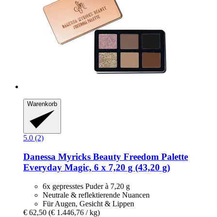
Warenkorb
5.0 (2)
Danessa Myricks Beauty
Freedom Palette
Everyday Magic, 6 x 7,20 g (43,20 g)
6x gepresstes Puder à 7,20 g
Neutrale & reflektierende Nuancen
Für Augen, Gesicht & Lippen
€ 62,50
(€ 1.446,76 / kg)