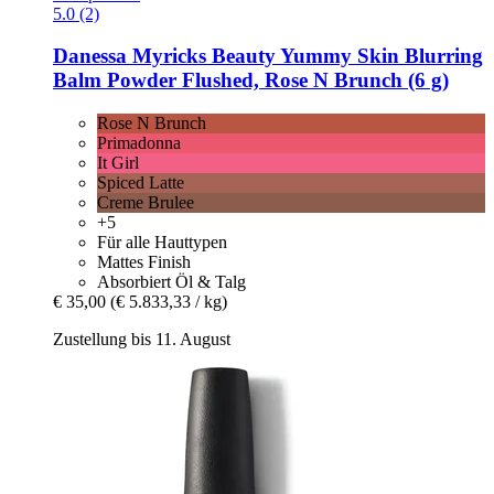
5.0 (2)
Danessa Myricks Beauty
Yummy Skin Blurring
Balm Powder Flushed, Rose N Brunch (6 g)
Rose N Brunch
Primadonna
It Girl
Spiced Latte
Creme Brulee
+5
Für alle Hauttypen
Mattes Finish
Absorbiert Öl & Talg
€ 35,00
(€ 5.833,33 / kg)
Zustellung bis 11. August