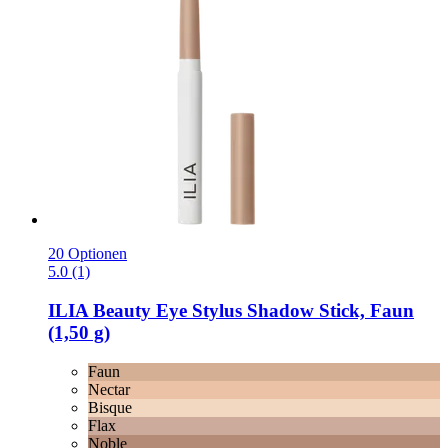
20 Optionen
5.0 (1)
ILIA Beauty
Eye Stylus Shadow Stick, Faun
(1,50 g)
Faun
Nectar
Bisque
Flax
Noble