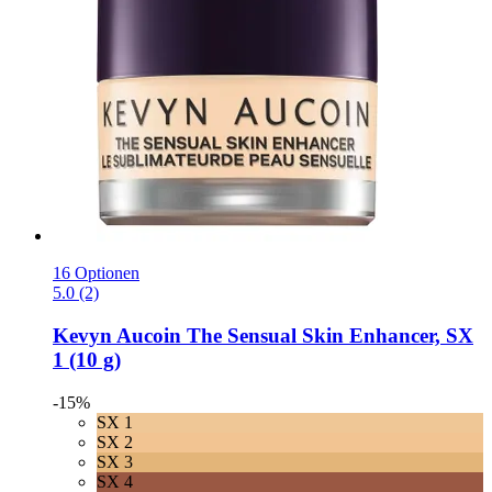
16 Optionen
5.0 (2)
Kevyn Aucoin
The Sensual Skin Enhancer, SX
1 (10 g)
-15%
SX 1
SX 2
SX 3
SX 4