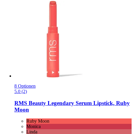
8 Optionen
5.0 (2)
RMS Beauty
Legendary Serum Lipstick, Ruby
Moon
Ruby Moon
Monica
Linda